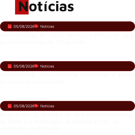
Notícias
05/08/2026
Notícias
Wacken Open Air 2027: festival amplia line-up e
já confirma mais de 50 bandas
05/08/2026
Notícias
LINKIN PARK: Documentário ‘Unshatter’ e álbum
ao vivo são anunciados
05/08/2026
Notícias
Rock in Rio 2026 entra na reta final com Cidade
do Rock em montagem acelerada e line-up
completo confirmado