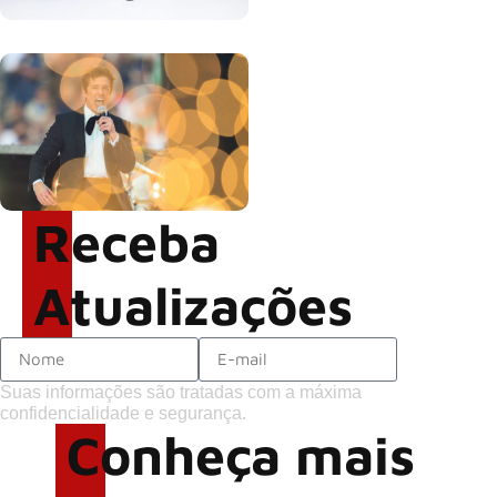
Brandon Flowers reflete
sobre o futuro e levanta
possibilidade de deixar os
palcos
Receba
Atualizações
Suas informações são tratadas com a máxima
confidencialidade e segurança.
Conheça mais