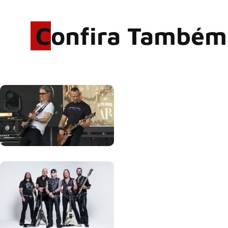
Confira Também
Rodrigo Cerveira lança o
single “The Searcher”
Alter Bridge compartilha
vídeo ao vivo de “Fortress”
gravada no Rock am Ring
2026
ACCEPT: ‘Save Us’ é
regravada com membros do
GHOST e KORN