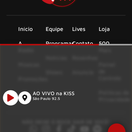
Início
Equipe
Lives
Loja
A
Programas
Contato
500
Rádio
Mais
Notícias
Resenhas
Músicas
Painel
de
Shows
Anuncie
Controle
Promoções
Políticas de
AO VIVO na KISS
Privacidade
São Paulo 92.5
NÃO DEIXE O ROCK SAIR DE VOCÊ!