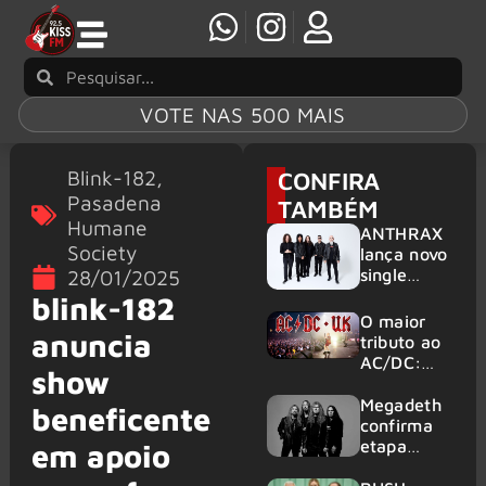
VOTE NAS 500 MAIS
Blink-182
,
CONFIRA
Pasadena
TAMBÉM
Humane
ANTHRAX
Society
lança novo
single
28/01/2025
‘Everybody
blink-182
’s Got A
O maior
Plan’
anuncia
tributo ao
AC/DC:
show
AC/DC UK
traz ao
Megadeth
beneficente
Brasil um
confirma
repertório
etapa
em apoio
que
europeia