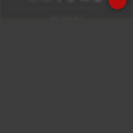
São Paulo 92.5
Litoral Paulista 100.3
Campinas 107.9
Rio De Janeiro 92.9
Ribeirão Preto 105.3
Brasília 106.7
Copyright © 2026 – KISS FM. Todos os direitos
reservados.
ID7 Studio
Site desenvolvido por