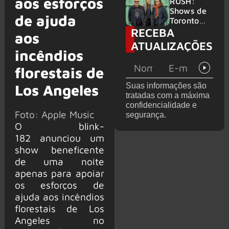
aos esforços
atravessa
da turnê
RUSH:
gerações
de
Shows de
de ajuda
despedida
Toronto
para 2027
RECEBA
serão
aos
filmados
ATUALIZAÇÕES
para
incêndios
provável
florestais de
filme
Suas informações são
Los Angeles
tratadas com a máxima
confidencialidade e
Foto: Apple Music
segurança.
O blink-
182 anunciou um
show beneficente
de uma noite
apenas para apoiar
os esforços de
ajuda aos incêndios
florestais de Los
Angeles no