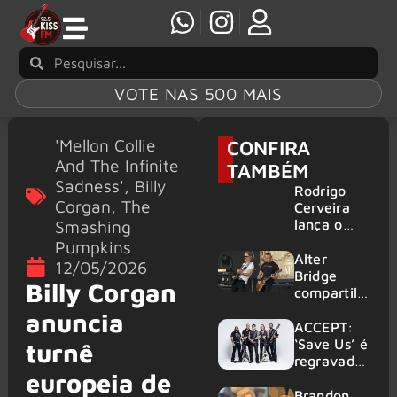
VOTE NAS 500 MAIS
'Mellon Collie
CONFIRA
And The Infinite
TAMBÉM
Sadness'
,
Billy
Rodrigo
Corgan
,
The
Cerveira
Smashing
lança o
single “The
Pumpkins
Searcher”
Alter
12/05/2026
Bridge
Billy Corgan
compartilh
a vídeo ao
anuncia
vivo de
ACCEPT:
“Fortress”
‘Save Us’ é
turnê
gravada
regravada
europeia de
no Rock
com
am Ring
membros
Brandon