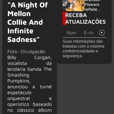
“A Night Of
2026
do GHOST
Flowers
e KORN
reflete
Mellon
RECEBA
sobre o
futuro e
Collie And
ATUALIZAÇÕES
levanta
possibilida
Infinite
de de
Sadness”
deixar os
Suas informações são
palcos
tratadas com a máxima
Foto: Divulgação
confidencialidade e
segurança.
Billy Corgan,
vocalista da
lendária banda The
Smashing
Pumpkins,
anunciou a turnê
espetáculo
orquestral e
operístico baseado
no clássico álbum