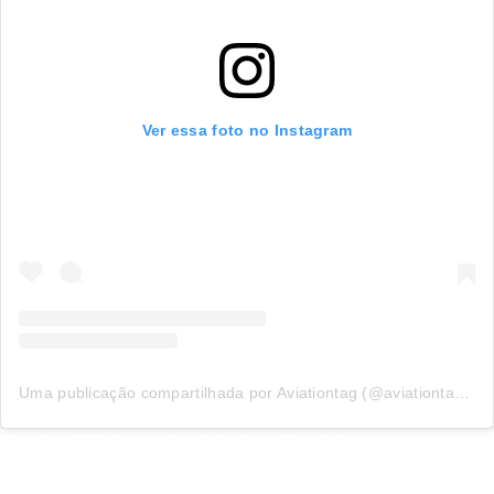
Ver essa foto no Instagram
Uma publicação compartilhada por Aviationtag (@aviationtag_com)
Fonte: Wikimetal – Jéssica Marinho