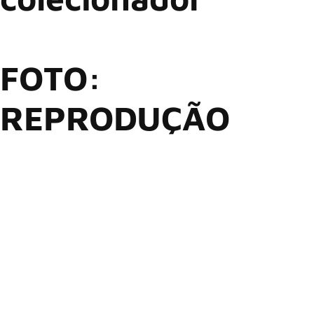
FOTO:
REPRODUÇÃO
Os fãs de
Iron Maiden
agora podem ter uma lembrança
única da banda britânica. A empresa alemã
Aviationtag
,
especializada em upcycling de aviões descartados, criou
etiquetas exclusivas feitas da fuselagem da famosa
aeronave
Ed Force One.
O
Ed Force One
não era somente um meio de transporte, ele
se tornou um símbolo do legado de turnês globais da banda.
A aeronave, um Boeing 747-400 com registro TF-AAK,
transportou a banda, sua equipe e uma impressionante
variedade de equipamentos de palco na turnê mundial
The
Book Of Souls
, de 2016.