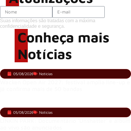
Suas informações são tratadas com a máxima
confidencialidade e segurança.
Conheça mais
Notícias
05/08/2026
Notícias
Wacken Open Air 2027: festival amplia line-up e
já confirma mais de 50 bandas
05/08/2026
Notícias
LINKIN PARK: Documentário ‘Unshatter’ e álbum
ao vivo são anunciados