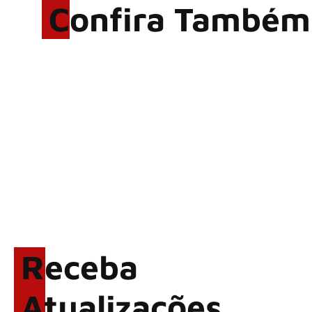
Confira Também
Rodrigo Cerveira lança o
single “The Searcher”
Alter Bridge compartilha
vídeo ao vivo de “Fortress”
gravada no Rock am Ring
2026
ACCEPT: ‘Save Us’ é
regravada com membros do
GHOST e KORN
Brandon Flowers reflete
sobre o futuro e levanta
possibilidade de deixar os
Receba
palcos
Atualizações