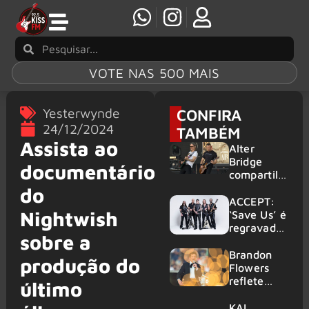
VOTE NAS 500 MAIS
Yesterwynde
CONFIRA
24/12/2024
TAMBÉM
Assista ao
Alter
Bridge
documentário
compartilh
a vídeo ao
do
vivo de
ACCEPT:
Nightwish
“Fortress”
‘Save Us’ é
gravada
regravada
sobre a
no Rock
com
am Ring
membros
Brandon
produção do
2026
do GHOST
Flowers
e KORN
reflete
último
sobre o
futuro e
KAI