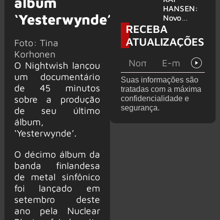
álbum
levanta
HANSEN:
‘Yesterwynde’
possibilida
Novo
RECEBA
de de
single
deixar os
‘Welcome
ATUALIZAÇÕES
Foto: Tina
palcos
To Life’ é
Korhonen
lançado
O Nightwish lançou
um documentário
Suas informações são
de 45 minutos
tratadas com a máxima
sobre a produção
confidencialidade e
segurança.
de seu último
álbum,
‘Yesterwynde’.
O décimo álbum da
banda finlandesa
de metal sinfônico
foi lançado em
setembro deste
ano pela Nuclear