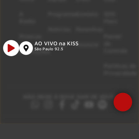
A
Programas
Contato
500
Rádio
Mais
Notícias
Resenhas
Músicas
Painel
de
AO VIVO na KISS
Shows
Anuncie
São Paulo 92.5
Controle
Promoções
Políticas de
Privacidade
NÃO DEIXE O ROCK SAIR DE VOCÊ!
São Paulo 92.5
Litoral Paulista 100.3