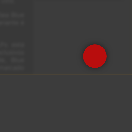
inil.
Sea Blue
riante é
Ps está
lusivos
de, Blue
 marcado
primeira