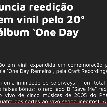
uncia reedição
m vinil pelo 20º
 álbum ‘One Day
ição em vinil expandida em comemoração 
eia ‘One Day Remains’, pela Craft Recordings
 uma infinidade de colorways — um total
eis faixas bônus: o raro lado B “Save Me” f
o vivo de cinco músicas de 2005 do Ph
uatro dos cortes ao vivo sendo inéditos). 