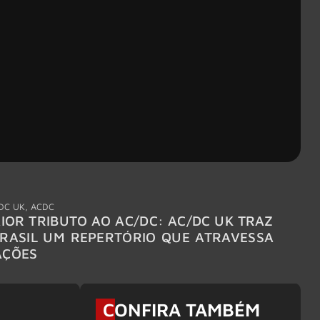
DC UK
,
ACDC
"Break
IOR TRIBUTO AO AC/DC: AC/DC UK TRAZ
MEGAD
RASIL UM REPERTÓRIO QUE ATRAVESSA
TURNÊ
AÇÕES
CONFIRA TAMBÉM