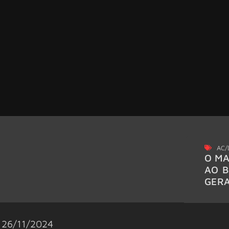
AC/
O MA
AO B
GER
26/11/2024