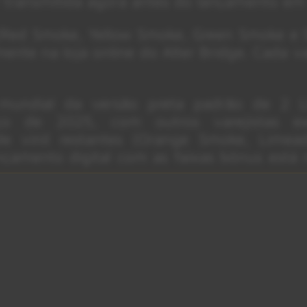
 transmitida agora antes do lançamento em v
 (Red Smoke, Yellow Smoke, Green Smoke e 
nte na loja online do Alter Bridge. Cada va
mundial da versão preta padrão de 2 L
 de 2025, com outros varejistas exc
 de vinil restantes (Orange Smoke, Limea
nçamento digital com as faixas bônus está
ginalmente ‘One Day Remains’, em 2021 — a 