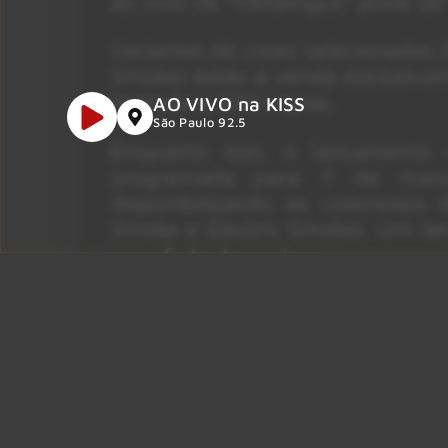
ao vivo de “Metalingus” pode ser
Variantes de cores selecionadas
Smoke) estão à venda exclusivame
limitada a 300 cópias.
AO VIVO na KISS
São Paulo 92.5
Enquanto isso, o lançamento 
programada para 7 de março
disponibilizando as colorways
Smoke e Electric Smoke). Um la
para 6 de dezembro.
Anúncios
Foto: Divulgação
A Craft Recordings relançou ori