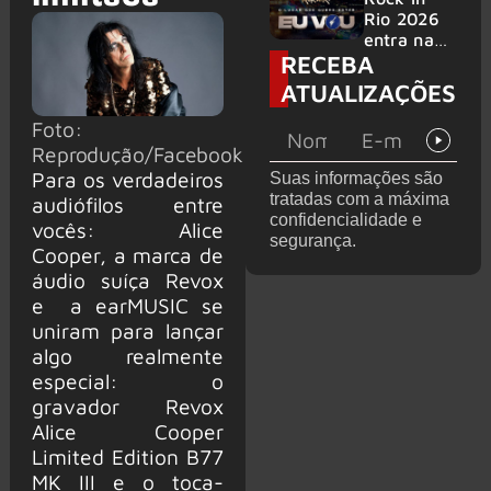
bandas
e álbum ao
Rio 2026
vivo são
entra na
RECEBA
anunciados
reta final
com
ATUALIZAÇÕES
Cidade do
Rock em
Foto:
montagem
Reprodução/Facebook
acelerada
Para os verdadeiros
Suas informações são
e line-up
tratadas com a máxima
audiófilos entre
completo
confidencialidade e
vocês: Alice
confirmad
segurança.
o
Cooper, a marca de
áudio suíça Revox
e a earMUSIC se
uniram para lançar
algo realmente
especial: o
gravador Revox
Alice Cooper
Limited Edition B77
MK III e o toca-