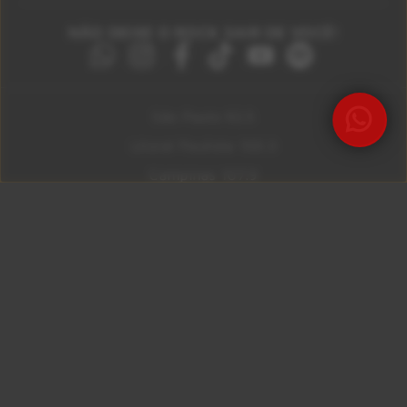
NÃO DEIXE O ROCK SAIR DE VOCÊ!
São Paulo 92.5
Litoral Paulista 100.3
Campinas 107.9
Rio De Janeiro 92.9
Ribeirão Preto 105.3
Brasília 106.7
Copyright © 2026 – KISS FM. Todos os direitos
reservados.