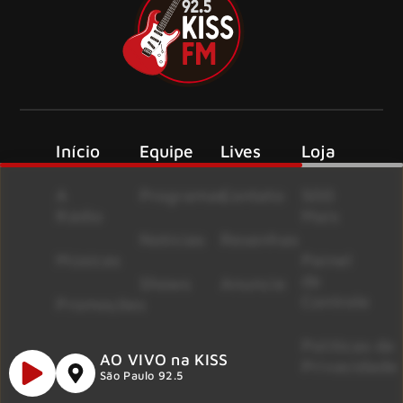
Início
Equipe
Lives
Loja
A
Programas
Contato
500
Rádio
Mais
Notícias
Resenhas
Músicas
Painel
de
Shows
Anuncie
Controle
Promoções
Políticas de
AO VIVO na KISS
Privacidade
São Paulo 92.5