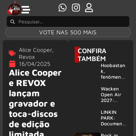
VOTE NAS 500 MAIS
Alice Cooper
,
CONFIRA
Revox
TAMBÉM
16/04/2025
Hoobastan
Alice Cooper
k,
fenômeno
e REVOX
mundial do
rock anos
Wacken
lançam
2000,
Open Air
volta ao
2027:
gravador e
Brasil para
festival
toca-discos
6 shows
amplia
LINKIN
line-up e
PARK:
de edição
já
Document
confirma
ário
limitada
mais de 50
‘Unshatter’
Rock in