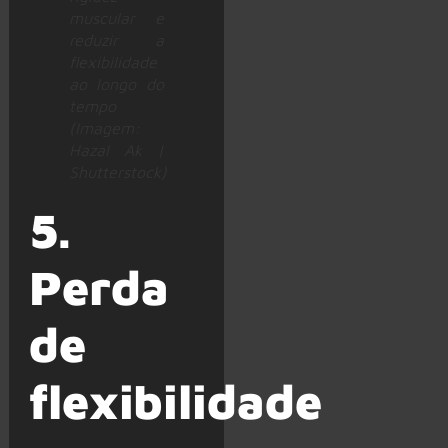
muscular e
reduzir a
flexibilidade
ao longo do
tempo
(Imagem:
Hazal Ak |
Shutterstock)
5.
Perda
de
flexibilidade