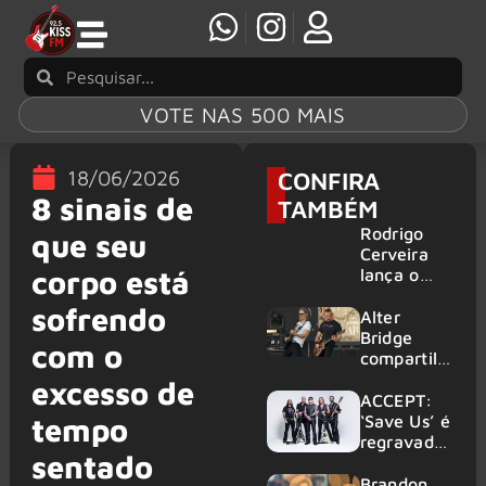
VOTE NAS 500 MAIS
18/06/2026
CONFIRA
8 sinais de
TAMBÉM
Rodrigo
que seu
Cerveira
corpo está
lança o
single “The
sofrendo
Searcher”
Alter
Bridge
com o
compartilh
a vídeo ao
excesso de
vivo de
ACCEPT:
“Fortress”
‘Save Us’ é
tempo
gravada
regravada
sentado
no Rock
com
am Ring
membros
Brandon