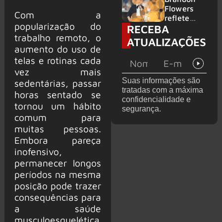
2026
do GHOST
Flowers
Com a
e KORN
reflete
popularização do
RECEBA
sobre o
trabalho remoto, o
futuro e
ATUALIZAÇÕES
levanta
aumento do uso de
possibilida
telas e rotinas cada
de de
vez mais
deixar os
Suas informações são
sedentárias, passar
palcos
tratadas com a máxima
horas sentado se
confidencialidade e
tornou um hábito
segurança.
comum para
muitas pessoas.
Embora pareça
inofensivo,
permanecer longos
períodos na mesma
posição pode trazer
consequências para
a saúde
musculoesquelética,