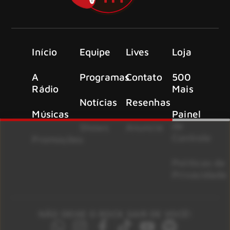
Início
Equipe
Lives
Loja
A
Programas
Contato
500
Rádio
Mais
Notícias
Resenhas
Músicas
Painel
de
Shows
Anuncie
Controle
Promoções
Políticas de
Privacidade
NÃO DEIXE O ROCK SAIR DE VOCÊ!