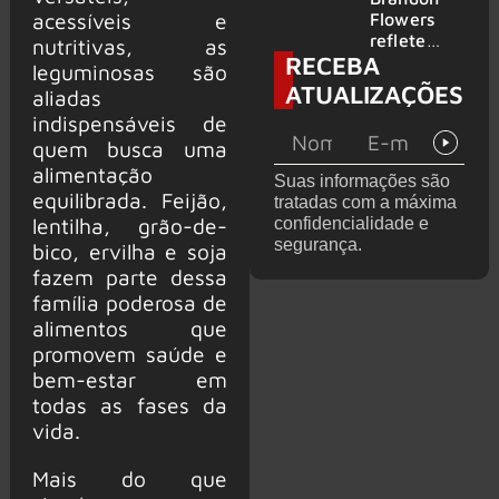
2026
do GHOST
acessíveis e
Flowers
e KORN
reflete
nutritivas, as
RECEBA
sobre o
leguminosas são
futuro e
ATUALIZAÇÕES
aliadas
levanta
indispensáveis de
possibilida
de de
quem busca uma
deixar os
alimentação
Suas informações são
palcos
equilibrada. Feijão,
tratadas com a máxima
lentilha, grão-de-
confidencialidade e
segurança.
bico, ervilha e soja
fazem parte dessa
família poderosa de
alimentos que
promovem saúde e
bem-estar em
todas as fases da
vida.
Mais do que