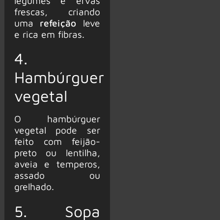
legumes e ervas
frescas, criando
uma
refeição
leve
e rica em fibras.
4.
Hambúrguer
vegetal
O hambúrguer
vegetal pode ser
feito com feijão-
preto ou lentilha,
aveia e temperos,
assado ou
grelhado.
5. Sopa