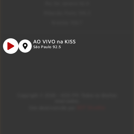
Rio De Janeiro 92.9
Ribeirão Preto 105.3
Brasília 106.7
AO VIVO na KISS
São Paulo 92.5
Copyright © 2026 – KISS FM. Todos os direitos
reservados.
ID7 Studio
Site desenvolvido por