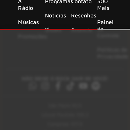
A
Programas
Contato
500
Rádio
Mais
Notícias
Resenhas
Músicas
Painel
de
Shows
Anuncie
Controle
Promoções
Políticas de
Privacidade
NÃO DEIXE O ROCK SAIR DE VOCÊ!
São Paulo 92.5
Litoral Paulista 100.3
Campinas 107.9