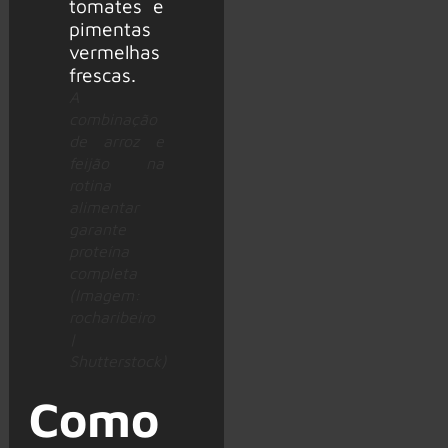
A
combinação
de arroz e
feijão na
rotina
alimentar
garante
proteína
completa
(Imagem:
rocharibeiro
|
Shutterstock)
Como