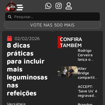
VOTE NAS 500 MAIS
02/02/2026
CONFIRA
8 dicas
TAMBÉM
Rodrigo
práticas
Cerveira
para incluir
lança o
single “The
mais
Searcher”
Alter
Bridge
leguminosas
compartilh
a vídeo ao
nas
vivo de
ACCEPT:
“Fortress”
‘Save Us’ é
refeições
gravada
regravada
no Rock
com
Versáteis,
am Ring
membros
Brandon