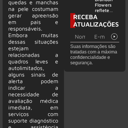
quedas e manchas
2026
do GHOST
Flowers
na pele costumam
e KORN
reflete
gerar apreensão
RECEBA
sobre o
futuro e
em pais e
ATUALIZAÇÕES
levanta
responsáveis.
possibilida
Embora muitas
de de
dessas situações
deixar os
Suas informações são
estejam
palcos
tratadas com a máxima
relacionadas a
confidencialidade e
quadros leves e
segurança.
autolimitados,
alguns sinais de
alerta podem
indicar a
necessidade de
avaliação médica
imediata, em
serviços com
suporte diagnóstico
e assistência