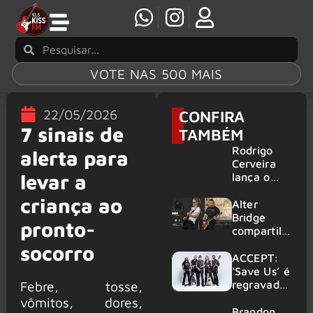
VOTE NAS 500 MAIS
22/05/2026
CONFIRA
7 sinais de
TAMBÉM
Rodrigo
alerta para
Cerveira
levar a
lança o
single “The
criança ao
Searcher”
Alter
Bridge
pronto-
compartilh
a vídeo ao
socorro
vivo de
ACCEPT:
“Fortress”
‘Save Us’ é
gravada
regravada
Febre, tosse,
no Rock
com
vômitos, dores,
am Ring
membros
Brandon