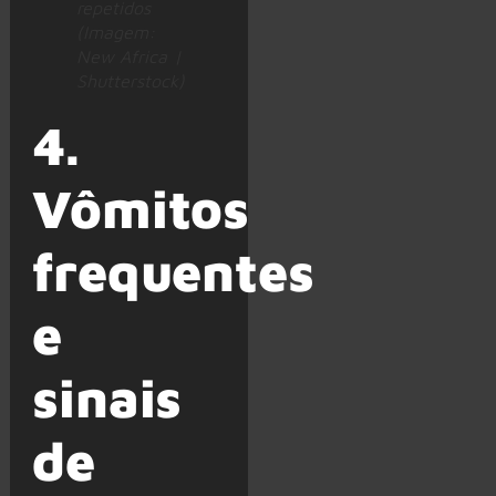
repetidos
(Imagem:
New Africa |
Shutterstock)
4.
Vômitos
frequentes
e
sinais
de