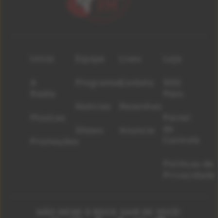
Início
Equipe
Lives
Loja
A
Programas
Contato
500
Rádio
Mais
Notícias
Resenhas
Músicas
Painel
de
Shows
Anuncie
Controle
Promoções
Políticas de
Privacidade
NÃO DEIXE O ROCK SAIR DE VOCÊ!