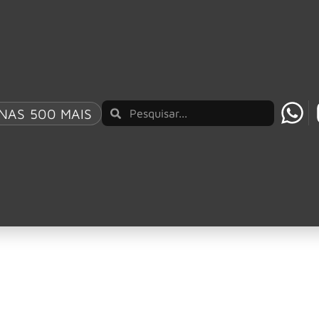
AO BRASIL UM REPERTÓRIO QUE ATRAVESSA GE
NAS 500 MAIS
 música para cuidar
sempre percebemos o impacto que ela exerce sobre o corpo, 
mática e têm o poder de alterar emoções, nível de estresse,
imples de autocuidado emocional e de leitura crítica do amb
cia o dia a dia e como usá-la de forma mais saudável e estra