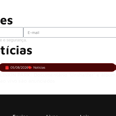
ACCEPT: ‘Save Us’ é regravada com
Brandon Flowers reflete sobre o futuro
ões
e e segurança.
tícias
05/08/2026
Notícias
LINKIN PARK: Documentário ‘Unshatter’ e álbum
ao vivo são anunciados