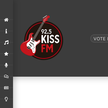
.
AC/DC UK
,
ACDC
O MAIOR TRIBUTO AO AC/DC: AC/DC UK TRAZ 
VOTE 
26/01/2026
7 formas de usar a
humor
A música faz parte da rotina de forma constante, mas nem 
harmonia são processados pelo cérebro de maneira quase auto
escolher conscientemente o que se escuta é uma estratégia s
A seguir, veja sete dicas que mostram como a música influen