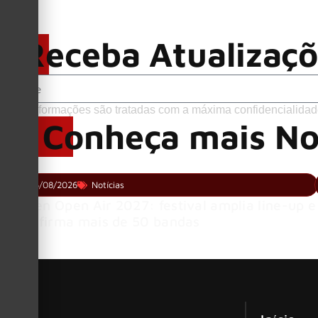
Receba Atualizaç
Suas informações são tratadas com a máxima confidencialidad
Conheça mais No
05/08/2026
Notícias
Wacken Open Air 2027: festival amplia line-up e
já confirma mais de 50 bandas