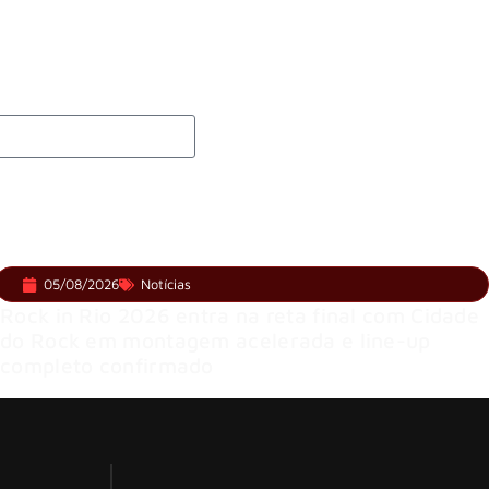
 membros do GHOST e KORN
 e levanta possibilidade de deixar os palcos
05/08/2026
Notícias
Rock in Rio 2026 entra na reta final com Cidade
do Rock em montagem acelerada e line-up
completo confirmado