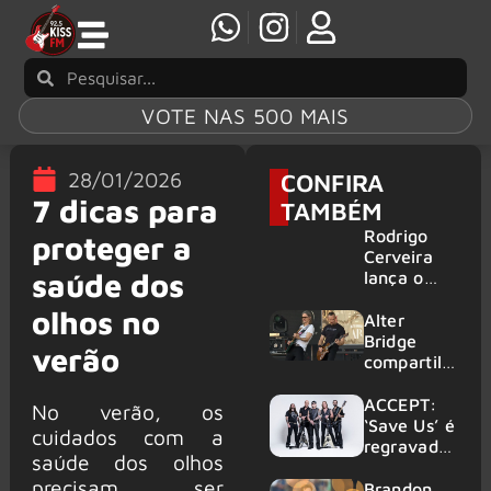
VOTE NAS 500 MAIS
28/01/2026
CONFIRA
7 dicas para
TAMBÉM
Rodrigo
proteger a
Cerveira
saúde dos
lança o
single “The
olhos no
Searcher”
Alter
Bridge
verão
compartilh
a vídeo ao
vivo de
ACCEPT:
No verão, os
“Fortress”
‘Save Us’ é
cuidados com a
gravada
regravada
saúde dos olhos
no Rock
com
precisam ser
am Ring
membros
Brandon