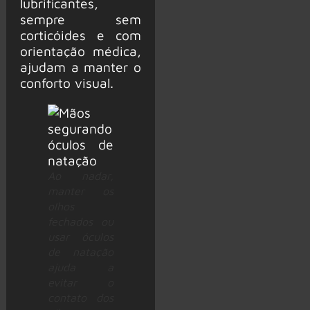
lubrificantes,
sempre sem
corticóides e com
orientação médica,
ajudam a manter o
conforto visual.
Ao nadar,
manter os
olhos
fechados ou
usar óculos
de natação
ajuda a
evitar o
contato dos