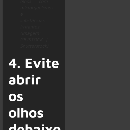
olhos com
microrganismos
e
substâncias
irritantes
(Imagem:
GBJSTOCK |
Shutterstock)
4. Evite
abrir
os
olhos
debaixo