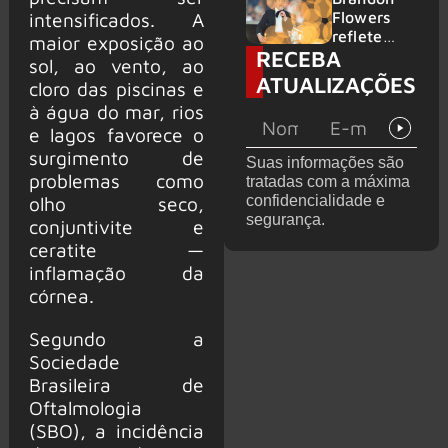
2026
do GHOST
Flowers
intensificados. A
e KORN
reflete
maior exposição ao
RECEBA
sobre o
sol, ao vento, ao
futuro e
ATUALIZAÇÕES
cloro das piscinas e
levanta
à água do mar, rios
possibilida
de de
e lagos favorece o
deixar os
surgimento de
Suas informações são
palcos
problemas como
tratadas com a máxima
confidencialidade e
olho seco,
segurança.
conjuntivite e
ceratite —
inflamação da
córnea.
Segundo a
Sociedade
Brasileira de
Oftalmologia
(SBO), a incidência