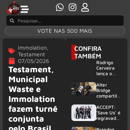
VOTE NAS 500 MAIS
Immolation
,
CONFIRA
Testament
TAMBÉM
07/05/2026
Rodrigo
Testament,
Cerveira
lança o
Municipal
single “The
Searcher”
Alter
Waste e
Bridge
compartilh
Immolation
a vídeo ao
fazem turnê
vivo de
ACCEPT:
“Fortress”
‘Save Us’ é
conjunta
gravada
regravada
no Rock
com
pelo Brasil
am Ring
membros
Brandon