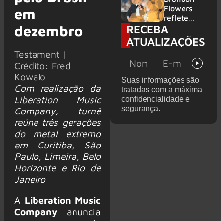
2026
do GHOST
Flowers
em
e KORN
reflete
RECEBA
dezembro
sobre o
futuro e
ATUALIZAÇÕES
levanta
Testament |
possibilida
Crédito: Fred
de de
deixar os
Kowalo
Suas informações são
palcos
Com realização da
tratadas com a máxima
Liberation Music
confidencialidade e
segurança.
Company, turnê
reúne três gerações
do metal extremo
em Curitiba, São
Paulo, Limeira, Belo
Horizonte e Rio de
Janeiro
A
Liberation Music
Company
anuncia