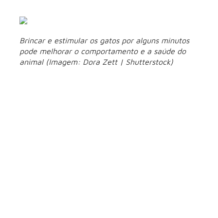
pela casa em busca de recompensas.
Brincar e estimular os gatos por alguns minutos
pode melhorar o comportamento e a saúde do
animal (Imagem: Dora Zett | Shutterstock)
4. Reserve
momentos diários
de interação
Mesmo os gatos mais independentes precisam de atenção e
interação com os tutores. Separar alguns minutos do dia
para brincar e estimular o animal pode fazer grande
diferença no comportamento e na saúde do felino. Além de
gastar energia, esses momentos ajudam a fortalecer o
vínculo afetivo e reduzem sinais de ansiedade e solidão.