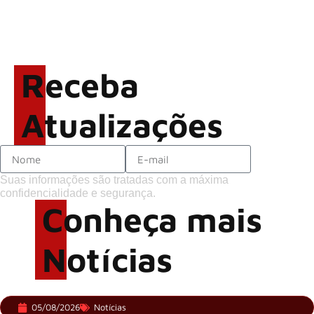
Brandon Flowers reflete
sobre o futuro e levanta
possibilidade de deixar os
Receba
palcos
Atualizações
Suas informações são tratadas com a máxima
confidencialidade e segurança.
Conheça mais
Notícias
05/08/2026
Notícias