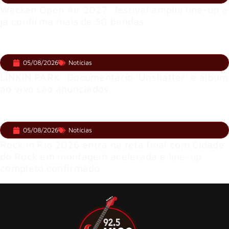
Wacken Open Air 2027: festival amplia line-up e
já confirma mais de 50 bandas
05/08/2026
Notícias
LINKIN PARK: Documentário ‘Unshatter’ e álbum
ao vivo são anunciados
05/08/2026
Notícias
Rock in Rio 2026 entra na reta final com Cidade
do Rock em montagem acelerada e line-up
completo confirmado