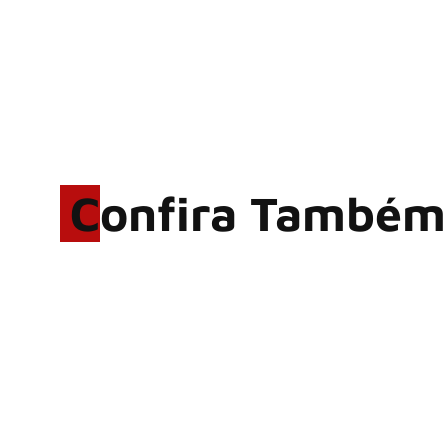
Confira Também
Rodrigo Cerveira lança o
single “The Searcher”
Alter Bridge compartilha
vídeo ao vivo de “Fortress”
gravada no Rock am Ring
2026
ACCEPT: ‘Save Us’ é
regravada com membros do
GHOST e KORN