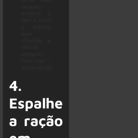
devagar,
estimula o
faro e torna
a refeição
mais
divertida e
natural
(Imagem:
Pixel-Shot |
Shutterstock)
4.
Espalhe
a ração