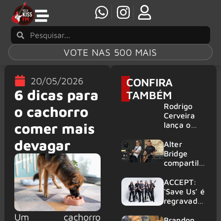
VOTE NAS 500 MAIS
20/05/2026
CONFIRA
6 dicas para
TAMBÉM
Rodrigo
o cachorro
Cerveira
comer mais
lança o
single “The
devagar
Searcher”
Alter
Bridge
compartilh
a vídeo ao
vivo de
ACCEPT:
“Fortress”
‘Save Us’ é
gravada
regravada
no Rock
com
Um cachorro
am Ring
membros
Brandon