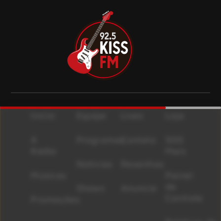
Início
Equipe
Lives
Loja
A
Programas
Contato
500
Rádio
Mais
Notícias
Resenhas
Músicas
Painel
de
Shows
Anuncie
Controle
Promoções