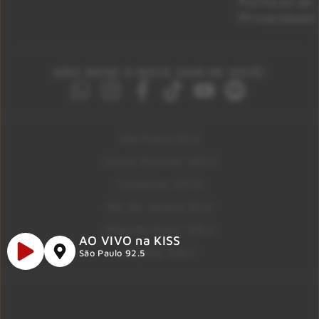
Políticas de
Privacidade
NÃO DEIXE O ROCK SAIR DE VOCÊ!
São Paulo 92.5
Litoral Paulista 100.3
Campinas 107.9
Rio De Janeiro 92.9
Ribeirão Preto 105.3
AO VIVO na KISS
Brasília 106.7
São Paulo 92.5