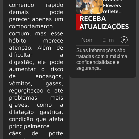
comendo rápido
2026
do GHOST
Flowers
demais pode
e KORN
reflete
RECEBA
sobre o
parecer apenas um
futuro e
ATUALIZAÇÕES
comportamento
levanta
comum, mas esse
possibilida
hábito merece
de de
atenção. Além de
deixar os
Suas informações são
palcos
dificultar a
tratadas com a máxima
digestão, ele pode
confidencialidade e
aumentar o risco
segurança.
de engasgos,
vômitos, gases,
regurgitação e até
problemas mais
graves, como a
dilatação gástrica,
condição que afeta
principalmente
cães de porte