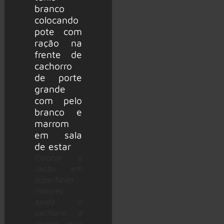
Colocar a
ração em
superfícies
maiores
ajuda o
cachorro a
comer mais