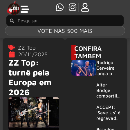
VOTE NAS 500 MAIS
ZZ Top
CONFIRA
20/11/2025
TAMBÉM
ZZ Top:
Rodrigo
Cerveira
turnê pela
lança o
single “The
Europa em
Searcher”
Alter
2026
Bridge
compartilh
a vídeo ao
vivo de
ACCEPT:
“Fortress”
‘Save Us’ é
gravada
regravada
no Rock
com
am Ring
membros
Brandon