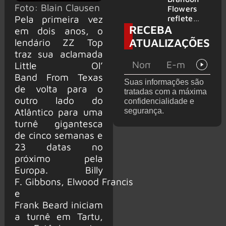
Foto: Blain Clausen
2026
do GHOST
Flowers
Pela primeira vez
e KORN
reflete
RECEBA
sobre o
em dois anos, o
futuro e
ATUALIZAÇÕES
lendário ZZ Top
levanta
traz sua aclamada
possibilida
Little Ol’
de de
Band From Texas
deixar os
Suas informações são
palcos
de volta para o
tratadas com a máxima
outro lado do
confidencialidade e
Atlântico para uma
segurança.
turnê gigantesca
de cinco semanas e
23 datas no
próximo pela
Europa. Billy
F. Gibbons, Elwood Francis
e
Frank Beard iniciam
a turnê em Tartu,