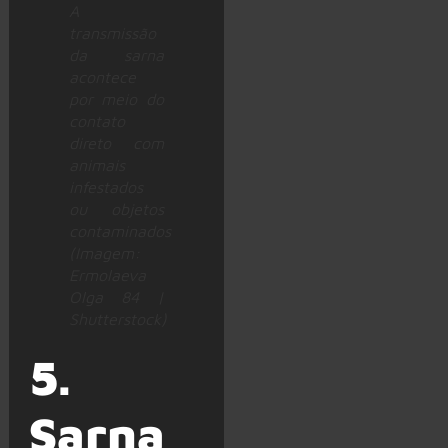
A
transmissão
da sarna
acontece
por meio do
contato
direto com
animais
infestados
ou objetos
contaminados
(Imagem:
Ermolaeva
Olga 84 |
Shutterstock)
5.
Sarna