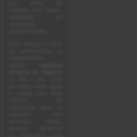
por meio do
contato com fezes,
ambiente ou
alimentos
contaminados.
Para reduzir o risco
de salmonelose, é
fundamental
adotar
medidas
simples de higiene
no dia a dia. Lave
as mãos com água
e sabão por, pelo
menos, 20
segundos após o
contato com
animais, fezes,
gaiolas, aquários
ou alimentos para