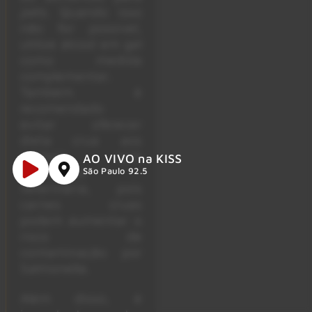
pets
. Quando isso
não for possível,
utilize álcool em gel
como medida
complementar.
Também é
recomendado
evitar oferecer
dieta crua aos
animais sem
AO VIVO na KISS
orientação
São Paulo 92.5
veterinária, pois
carnes cruas
podem aumentar o
risco de
contaminação por
Salmonella.
Além disso, é