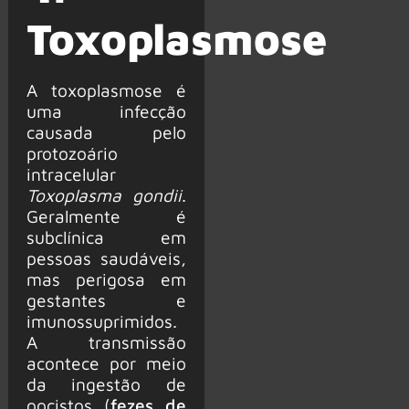
Toxoplasmose
A toxoplasmose é
uma infecção
causada pelo
protozoário
intracelular
Toxoplasma gondii
.
Geralmente é
subclínica em
pessoas saudáveis,
mas perigosa em
gestantes e
imunossuprimidos.
A transmissão
acontece por meio
da ingestão de
oocistos (
fezes de