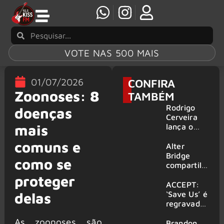
VOTE NAS 500 MAIS
01/07/2026
CONFIRA
Zoonoses: 8
TAMBÉM
Rodrigo
doenças
Cerveira
mais
lança o
single “The
comuns e
Searcher”
Alter
Bridge
como se
compartilh
a vídeo ao
proteger
vivo de
ACCEPT:
“Fortress”
‘Save Us’ é
delas
gravada
regravada
no Rock
com
As zoonoses são
am Ring
membros
Brandon