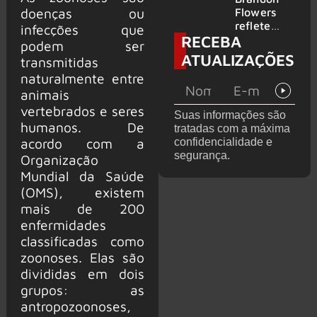
2026
do GHOST
doenças ou
Flowers
e KORN
reflete
infecções que
RECEBA
sobre o
podem ser
futuro e
ATUALIZAÇÕES
transmitidas
levanta
naturalmente entre
possibilida
de de
animais
deixar os
vertebrados e seres
Suas informações são
palcos
humanos. De
tratadas com a máxima
acordo com a
confidencialidade e
segurança.
Organização
Mundial da Saúde
(OMS), existem
mais de 200
enfermidades
classificadas como
zoonoses. Elas são
divididas em dois
grupos: as
antropozoonoses,