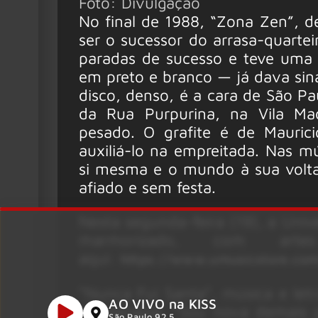
Foto: Divulgação
No final de 1988, “Zona Zen”, d
ser o sucessor do arrasa-quartei
paradas de sucesso e teve uma
em preto e branco — já dava sina
disco, denso, é a cara de São P
da Rua Purpurina, na Vila Ma
pesado. O grafite é de Mauric
auxiliá-lo na empreitada. Nas m
si mesma e o mundo à sua volta
afiado e sem festa.
Nesta segunda-feira (19), a Univ
marmorizado, com arte
aqui:
https://www.umusicstore.com
“Nunca Fui Santa”, música e le
AO VIVO na KISS
autoterapia. “Sou nova demais 
São Paulo 92.5