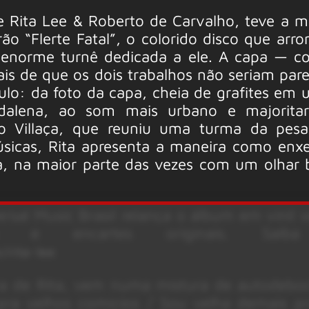
e Rita Lee & Roberto de Carvalho, teve a m
rão “Flerte Fatal”, o colorido disco que arr
 enorme turnê dedicada a ele. A capa — c
is de que os dois trabalhos não seriam pare
aulo: da foto da capa, cheia de grafites em
dalena, ao som mais urbano e majoritar
io Villaça, que reuniu uma turma da pes
úsicas, Rita apresenta a maneira como enx
, na maior parte das vezes com um olhar 
ersal Music Brasil relança o álbum em vinil 
s e encartes originais. Saib
/rita-lee
tra de Rita, vem numa mistura de autodeb
pra velhos comícios / Sou velha demais p