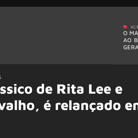
AC/
O MA
AO B
GER
6
ssico de Rita Lee e
valho, é relançado e