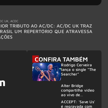
DC UK
,
ACDC
"Break
IOR TRIBUTO AO AC/DC: AC/DC UK TRAZ
MEGAD
RASIL UM REPERTÓRIO QUE ATRAVESSA
TURNÊ
AÇÕES
CONFIRA TAMBÉM
Rodrigo Cerveira
lança o single “The
Searcher”
m
Alter Bridge
compartilha vídeo
ao vivo de
“Fortress” gravada
ACCEPT: ‘Save Us’
no Rock am Ring
é regravada com