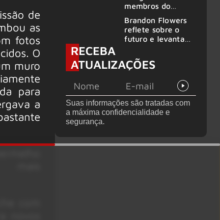
2026
membros do
issão de
GHOST e KORN
Brandon Flowers
ombou as
reflete sobre o
om fotos
futuro e levanta
RECEBA
possibilidade de
cidos. O
deixar os palcos
ATUALIZAÇÕES
 um muro
iamente
ada para
ergava a
Suas informações são tratadas com
a máxima confidencialidade e
bastante
segurança.
vermelho
a mais
oche com
ra novos