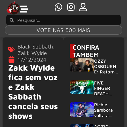
VOTE NAS 500 MAIS
Black Sabbath
,
CONFIRA
Zakk Wylde
TAMBÉM
17/12/2024
OZZY
Zakk Wylde
OSBOURN
E: Retorno
fica sem voz
do Ozzfest
em 2027 é
FIVE
e Zakk
confirmad
FINGER
o por
DEATH
Sabbath
Sharon
PUNCH,
cancela seus
HELLOWE
Richie
EN:
Sambora
shows
Gigantes
volta a
são
tocar
anunciados
clássicos
AC/DC: