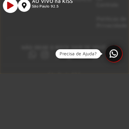
AO VIVO na KISS
Controle
Promoções
São Paulo 92.5
Políticas de
Privacidade
NÃO DEIXE O ROCK SAIR DE VOCÊ!
Precisa de Ajuda?
São Paulo 92.5
Litoral Paulista 100.3
Campinas 107.9
Rio De Janeiro 92.9
Ribeirão Preto 105.3
Brasília 106.7