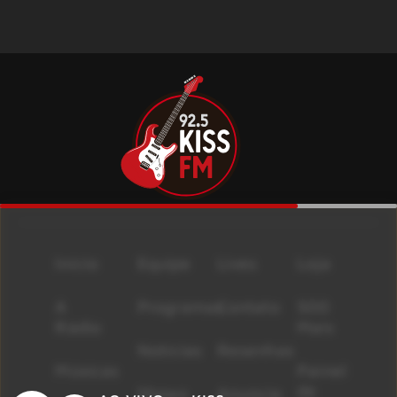
Início
Equipe
Lives
Loja
A
Programas
Contato
500
Rádio
Mais
Notícias
Resenhas
Músicas
Painel
de
Shows
Anuncie