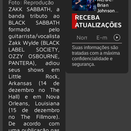
Foto: Reprodução
no Wacken
do Bon
Brian
ZAKK SABBATH, a
2027
Jovi com o
Johnson
banda tributo ao
RECEBA
supergrupo
quase é
Kings of
atingido
BLACK SABBATH
ATUALIZAÇÕES
Chaos nos
por canhão
formada pelo
Estados
em show
guitarrista/vocalista
Unidos
Zakk Wylde (BLACK
Suas informações são
LABEL SOCIETY,
tratadas com a máxima
OZZY OSBOURNE,
confidencialidade e
PANTERA), adiou
segurança.
seus shows em
Little Rock,
Arkansas (14 de
dezembro no The
Hall) e em Nova
Orleans, Louisiana
(15 de dezembro
no The Fillmore).
De acordo com
uma publicação nas