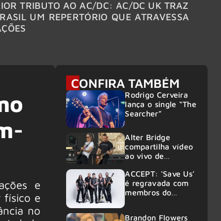
IOR TRIBUTO AO AC/DC: AC/DC UK TRAZ
MEGAD
RASIL UM REPERTÓRIO QUE ATRAVESSA
TURNÊ
AÇÕES
CONFIRA TAMBÉM
Rodrigo Cerveira
omo
lança o single “The
Searcher”
em-
Alter Bridge
compartilha vídeo
ao vivo de
“Fortress” gravada
ACCEPT: ‘Save Us’
no Rock am Ring
ações e
é regravada com
2026
membros do
 físico e
GHOST e KORN
ância no
Brandon Flowers