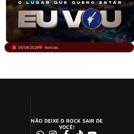
05/08/2026
Notícias
Rock in Rio 2026 entra na reta final com
Cidade do Rock em montagem acelerada e
line-up completo confirmado
NÃO DEIXE O ROCK SAIR DE
VOCÊ!