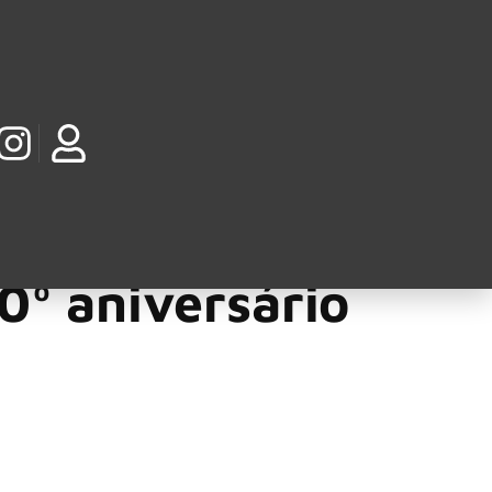
RAÇÕES
álbum do Accept
º aniversário
, incluindo sua próxima apresentação explosiva no M3 Rock