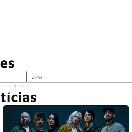
Rodrigo Cerveira lança o single “The 
Alter Bridge compartilha vídeo ao vi
ACCEPT: ‘Save Us’ é regravada com
Brandon Flowers reflete sobre o futuro
ões
e e segurança.
tícias