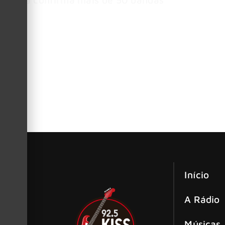
Início
A Rádio
Músicas