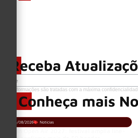
Receba Atualizaç
Suas informações são tratadas com a máxima confidencialidad
Conheça mais No
05/08/2026
Notícias
Wacken Open Air 2027: festival amplia line-
up e já confirma mais de 50 bandas