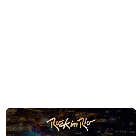
Searcher”
vo de “Fortress” gravada no Rock am Ring 2026
 membros do GHOST e KORN
 e levanta possibilidade de deixar os palcos