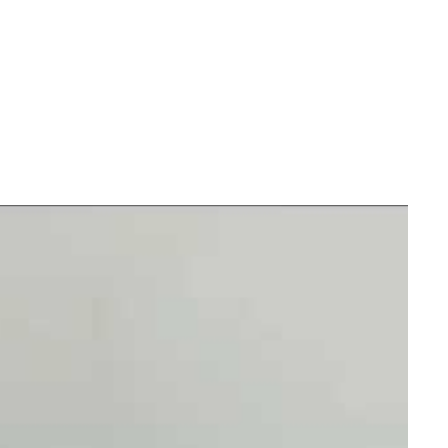
 ‘Metal Heart’.
 que a banda está se preparando para entrar em estúdio em
uindo ‘Metal Heart’ (1985), um álbum marcante na história
ivos fora do Accept.
o Accept prova que ainda é uma força dominante no metal.