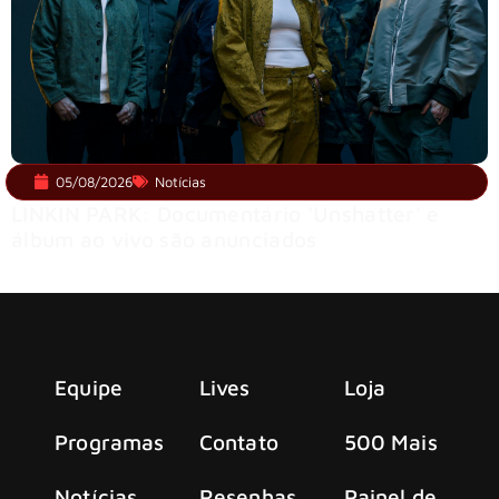
05/08/2026
Notícias
LINKIN PARK: Documentário ‘Unshatter’ e
álbum ao vivo são anunciados
Equipe
Lives
Loja
Programas
Contato
500 Mais
Notícias
Resenhas
Painel de