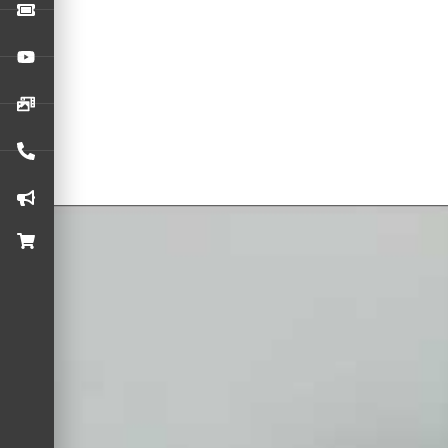
Festival deste ano, seu próximo álbum de estúdio com o acla
Na conversa (assista abaixo), Hoffmann compartilhou insight
breve para gravar um novo álbum com o Zeus. Hoffmann també
do heavy metal.
Além da banda, Hoffmann fala sobre sua parceria criativa c
Com um show eletrizante no M3 Rock Festival previsto para
A entrevista completa de Hoffmann oferece um vislumbre imp