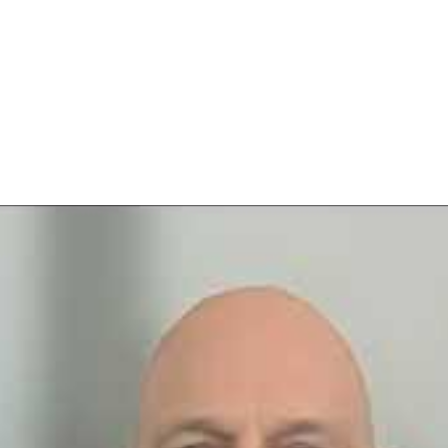
mado produtor Zeus e o 40º aniversário de seu icônico álbum
s sobre a ética de trabalho incansável do Accept, revelando
m refletiu sobre o legado de quase 50 anos do Accept, incl
om sua esposa, Ava Rebham Rahman, e seus projetos colaborat
 o próximo fim de semana e um novo álbum sendo planejado, 
erdível da mente de um verdadeiro ícone da guitarra.