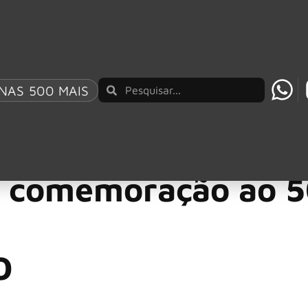
AO BRASIL UM REPERTÓRIO QUE ATRAVESSA GE
NAS 500 MAIS
 que há “um novo 
comemoração ao 50
O
cept, Wolf Hoffmann, falou sobre os planos futuros da banda