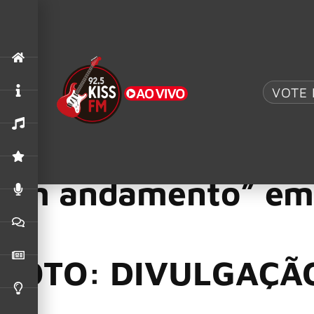
.
AC/DC UK
,
ACDC
O MAIOR TRIBUTO AO AC/DC: AC/DC UK TRAZ 
VOTE 
Accept
,
Wolf Hoffmann
29/04/2025
WOLF HOFFMANN diz
em andamento” em 
FOTO: DIVULGAÇÃ
Em uma nova entrevista com Mark Strigl, o guitarrista do Ac