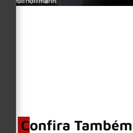
Anúncios
Juliana Carpinelli
Por
(Big Rock N’ Roll)
Confira Também