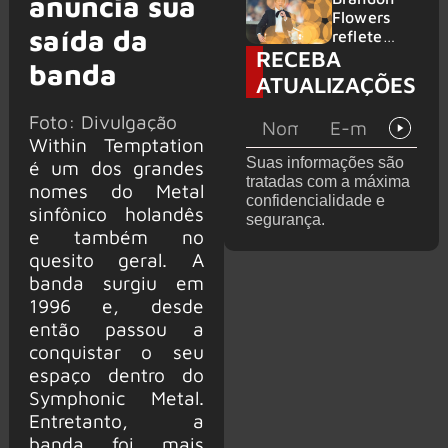
anuncia sua
2026
do GHOST
Flowers
saída da
e KORN
reflete
RECEBA
sobre o
banda
futuro e
ATUALIZAÇÕES
levanta
possibilida
Foto: Divulgação
de de
Within Temptation
deixar os
Suas informações são
é um dos grandes
palcos
tratadas com a máxima
nomes do Metal
confidencialidade e
sinfônico holandês
segurança.
e também no
quesito geral. A
banda surgiu em
1996 e, desde
então passou a
conquistar o seu
espaço dentro do
Symphonic Metal.
Entretanto, a
banda foi mais