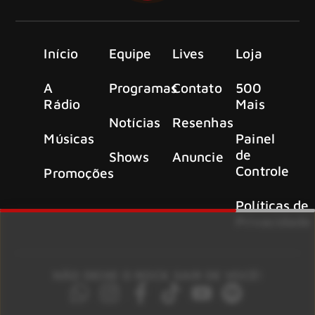
Início
Equipe
Lives
Loja
A
Programas
Contato
500
Rádio
Mais
Notícias
Resenhas
Músicas
Painel
de
Shows
Anuncie
Controle
Promoções
Políticas de
Privacidade
NÃO DEIXE O ROCK SAIR DE VOCÊ!