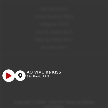
São Paulo 92.5
Litoral Paulista 100.3
Campinas 107.9
Rio De Janeiro 92.9
Ribeirão Preto 105.3
Brasília 106.7
AO VIVO na KISS
São Paulo 92.5
Copyright © 2026 – KISS FM. Todos os direitos
reservados.