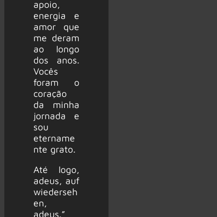
apoio,
energia e
amor que
me deram
ao longo
dos anos.
Vocês
foram o
coração
da minha
jornada e
sou
etername
nte grato.
Até logo,
adeus, auf
wiederseh
en,
adeus.”