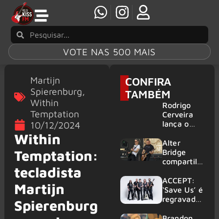
VOTE NAS 500 MAIS
Martijn
CONFIRA
Spierenburg
,
TAMBÉM
Within
Rodrigo
Temptation
Cerveira
lança o
10/12/2024
single “The
Within
Searcher”
Alter
Temptation:
Bridge
compartilh
tecladista
a vídeo ao
vivo de
ACCEPT:
Martijn
“Fortress”
‘Save Us’ é
gravada
regravada
Spierenburg
no Rock
com
am Ring
membros
Brandon