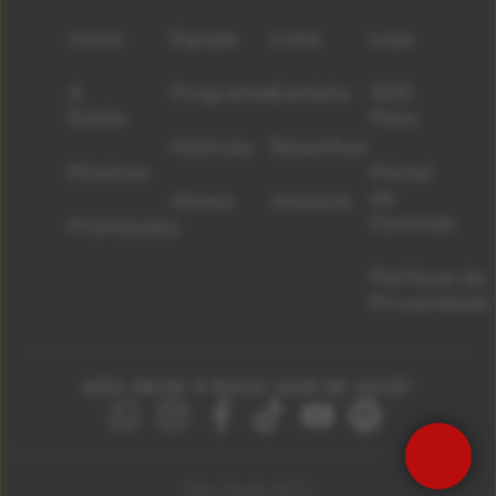
Início
Equipe
Lives
Loja
A
Programas
Contato
500
Rádio
Mais
Notícias
Resenhas
Músicas
Painel
de
Shows
Anuncie
Controle
Promoções
Políticas de
Privacidade
NÃO DEIXE O ROCK SAIR DE VOCÊ!
Precisa de Ajuda?
São Paulo 92.5