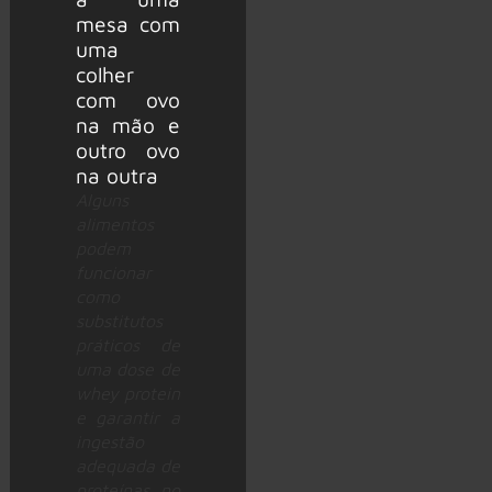
Alguns
alimentos
podem
funcionar
como
substitutos
práticos de
uma dose de
whey protein
e garantir a
ingestão
adequada de
proteínas no