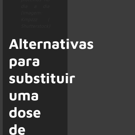
dia a dia
(Imagem:
Kmpzzz |
Shutterstock)
Alternativas
para
substituir
uma
dose
de