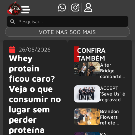
VOTE NAS 500 MAIS
26/05/2026
CONFIRA
Whey
TAMBÉM
Alter
protein
Bridge
ficou caro?
compartilh
a vídeo ao
Veja o que
vivo de
ACCEPT:
“Fortress”
‘Save Us’ é
consumir no
gravada
regravada
no Rock
com
lugar sem
am Ring
membros
Brandon
2026
do GHOST
Flowers
perder
e KORN
reflete
proteína
sobre o
futuro e
KAI