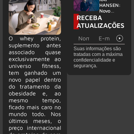
levanta
HANSEN:
possibilida
Novo
RECEBA
de de
single
deixar os
‘Welcome
ATUALIZAÇÕES
palcos
To Life’ é
lançado
O whey protein,
suplemento antes
Suas informações são
associado quase
tratadas com a máxima
exclusivamente ao
confidencialidade e
universo fitness,
segurança.
tem ganhado um
novo papel dentro
do tratamento da
obesidade e, ao
mesmo tempo,
ficado mais caro no
mundo todo. Nos
últimos meses, o
preço internacional