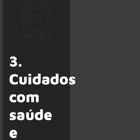
regular para
evitar nós e
acúmulo de
sujeira
(Imagem:
IIRaZZoRII |
Shutterstock)
3.
Cuidados
com
saúde
e