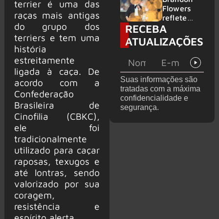
terrier é uma das
2026
do GHOST
Flowers
raças mais antigas
e KORN
reflete
do grupo dos
RECEBA
sobre o
futuro e
terriers e tem uma
ATUALIZAÇÕES
levanta
história
possibilida
estreitamente
de de
ligada à caça. De
deixar os
Suas informações são
acordo com a
palcos
tratadas com a máxima
Confederação
confidencialidade e
Brasileira de
segurança.
Cinofilia (CBKC),
ele foi
tradicionalmente
utilizado para caçar
raposas, texugos e
até lontras, sendo
valorizado por sua
coragem,
resistência e
espírito alerta.