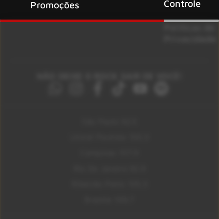
Controle
Promoções
Políticas de
Privacidade
NÃO DEIXE O ROCK SAIR DE VOCÊ!
São Paulo 92.5
Litoral Paulista 100.3
Campinas 107.9
Rio De Janeiro 92.9
Ribeirão Preto 105.3
Brasília 106.7