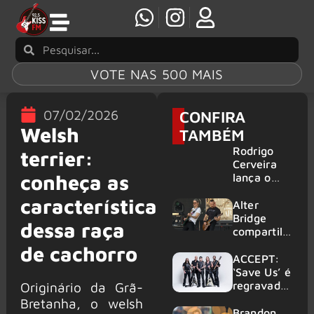
VOTE NAS 500 MAIS
07/02/2026
CONFIRA
Welsh
TAMBÉM
Rodrigo
terrier:
Cerveira
conheça as
lança o
single “The
características
Searcher”
Alter
Bridge
dessa raça
compartilh
a vídeo ao
de cachorro
vivo de
ACCEPT:
“Fortress”
‘Save Us’ é
gravada
regravada
Originário da Grã-
no Rock
com
Bretanha, o welsh
am Ring
membros
Brandon