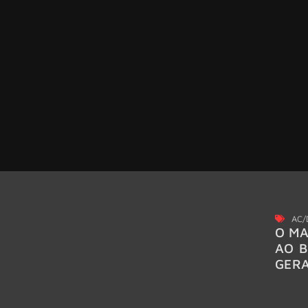
AC/
O MA
AO B
GER