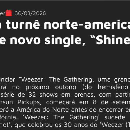
er
30/03/2026
 turnê norte-americ
 novo single, “Shin
nciar ”Weezer: The Gathering, uma grand
erá no próximo outono (do hemisfério 
 série de 32 shows em arenas, com parti
versun Pickups, começará em 8 de sete
rrerá a América do Norte antes de encerrar 
fórnia. ‘Weezer: The Gathering’ sucede 
anet’, que celebrou os 30 anos do ‘Weezer (