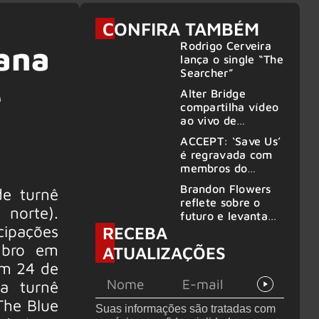
CONFIRA TAMBÉM
Rodrigo Cerveira
ana
lança o single “The
Searcher”
e
Alter Bridge
compartilha vídeo
ao vivo de
“Fortress” gravada
ACCEPT: ‘Save Us’
no Rock am Ring
é regravada com
2026
membros do
GHOST e KORN
Brandon Flowers
e turnê
reflete sobre o
norte).
futuro e levanta
cipações
RECEBA
possibilidade de
deixar os palcos
mbro em
ATUALIZAÇÕES
em 24 de
a turnê
The Blue
Suas informações são tratadas com