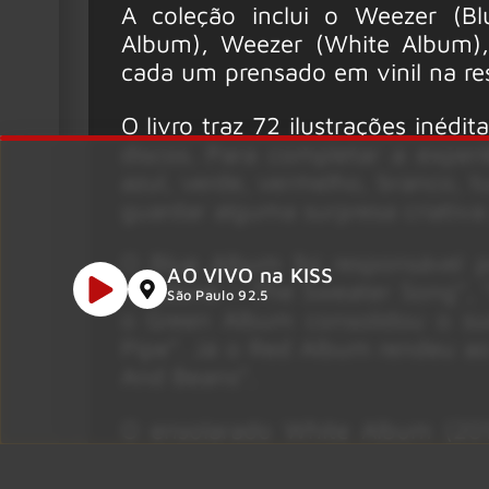
A coleção inclui o Weezer (B
Album), Weezer (White Album)
cada um prensado em vinil na res
O livro traz 72 ilustrações inéd
discos. Para completar a exper
azul, verde, vermelho, branco, 
guardar alguma surpresa criativa
O Blue Album foi responsável 
AO VIVO na KISS
“Undone – The Sweater Song”, “B
São Paulo 92.5
o Green Album consolidou o su
Pipe”. Já o Red Album rendeu a
And Beans”.
O ensolarado White Album (201
enquanto o Teal Album mergul
incluindo releituras de “No Scr