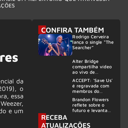
AÇÕES
CONFIRA TAMBÉM
Rodrigo Cerveira
lança o single “The
Searcher”
res
Alter Bridge
compartilha vídeo
ao vivo de
“Fortress” gravada
ncial da
ACCEPT: ‘Save Us’
no Rock am Ring
é regravada com
2019), o
2026
membros do
ra, essa
GHOST e KORN
Brandon Flowers
 Weezer,
reflete sobre o
rado e um
futuro e levanta
RECEBA
possibilidade de
deixar os palcos
ATUALIZAÇÕES