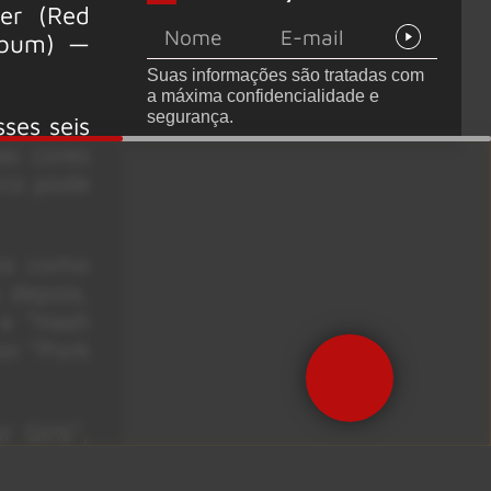
er (Red
lbum) —
Suas informações são tratadas com
a máxima confidencialidade e
segurança.
ses seis
as cores
nco pode
cos como
 depois,
 e “Hash
or “Pork
 Girls”,
 e 90 —
Rule the