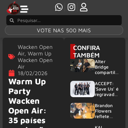
VOTE NAS 500 MAIS
Wacken Open
CONFIRA
Air
,
Warm Up
TAMBÉM
Wacken Open
Alter
Air
Bridge
compartilh
18/02/2026
a vídeo ao
Warm Up
vivo de
ACCEPT:
“Fortress”
Party
‘Save Us’ é
gravada
regravada
Wacken
no Rock
com
am Ring
membros
Brandon
Open Air:
2026
do GHOST
Flowers
e KORN
reflete
35 países
sobre o
futuro e
KAI