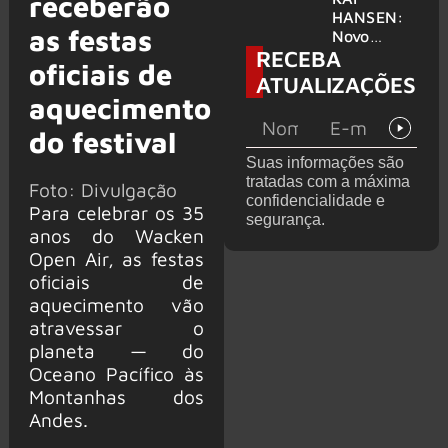
receberão
levanta
HANSEN:
as festas
possibilida
Novo
RECEBA
de de
single
oficiais de
deixar os
‘Welcome
ATUALIZAÇÕES
palcos
To Life’ é
aquecimento
lançado
do festival
Suas informações são
tratadas com a máxima
Foto: Divulgação
confidencialidade e
Para celebrar os 35
segurança.
anos do Wacken
Open Air, as festas
oficiais de
aquecimento vão
atravessar o
planeta — do
Oceano Pacífico às
Montanhas dos
Andes.