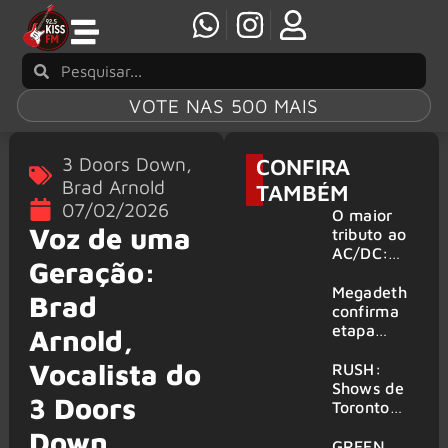
VOTE NAS 500 MAIS
3 Doors Down
,
CONFIRA
Brad Arnold
TAMBÉM
07/02/2026
O maior
Voz de uma
tributo ao
AC/DC:
Geração:
AC/DC UK
traz ao
Megadeth
Brad
Brasil um
confirma
repertório
etapa
Arnold,
que
europeia
Vocalista do
atravessa
da turnê
RUSH:
gerações
de
Shows de
3 Doors
despedida
Toronto
para 2027
serão
Down,
filmados
GREEN