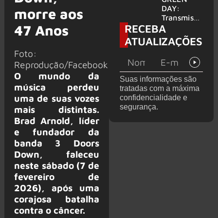
para
DAY:
morre aos
provável
Transmissã
RECEBA
filme
47 Anos
o 24 horas
‘Green Day
ATUALIZAÇÕES
TV’ é
Foto:
lançada no
Reprodução/Facebook
YouTube
O mundo da
Suas informações são
música perdeu
tratadas com a máxima
uma de suas vozes
confidencialidade e
segurança.
mais distintas.
Brad Arnold, líder
e fundador da
banda 3 Doors
Down, faleceu
neste sábado (7 de
fevereiro de
2026), após uma
corajosa batalha
contra o câncer.