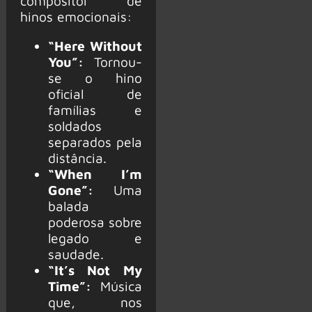
compositor de
hinos emocionais:
“Here Without
You”:
Tornou-
se o hino
oficial de
famílias e
soldados
separados pela
distância.
“When I’m
Gone”:
Uma
balada
poderosa sobre
legado e
saudade.
“It’s Not My
Time”:
Música
que, nos