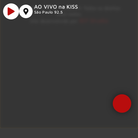
AO VIVO na KISS
Copyright © 2026 – KISS FM. Todos os direitos
São Paulo 92.5
reservados.
ID7 Studio
Site desenvolvido por