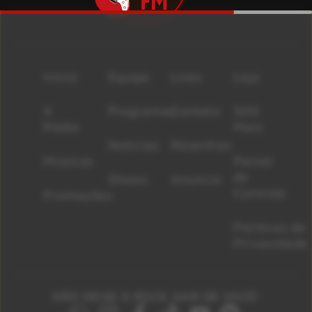
Início
Equipe
Lives
Loja
A
Programas
Contato
500
Rádio
Mais
Notícias
Resenhas
Músicas
Painel
de
Shows
Anuncie
Controle
Promoções
Políticas de
Privacidade
NÃO DEIXE O ROCK SAIR DE VOCÊ!