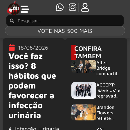
VOTE NAS 500 MAIS
18/06/2026
CONFIRA
Você faz
TAMBÉM
Alter
isso? 8
Bridge
hábitos que
compartilh
a vídeo ao
podem
vivo de
ACCEPT:
“Fortress”
‘Save Us’ é
favorecer a
gravada
regravada
no Rock
com
infecção
am Ring
membros
Brandon
2026
do GHOST
Flowers
urinária
e KORN
reflete
sobre o
A infecção urinária
futuro e
KAI