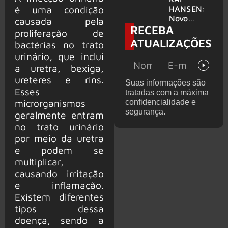
levanta
é uma condição
HANSEN:
possibilida
Novo
causada pela
RECEBA
de de
single
proliferação de
deixar os
‘Welcome
ATUALIZAÇÕES
bactérias no trato
palcos
To Life’ é
urinário, que inclui
lançado
a uretra, bexiga,
ureteres e rins.
Suas informações são
Esses
tratadas com a máxima
microrganismos
confidencialidade e
segurança.
geralmente entram
no trato urinário
por meio da uretra
e podem se
multiplicar,
causando irritação
e inflamação.
Existem diferentes
tipos dessa
doença, sendo a