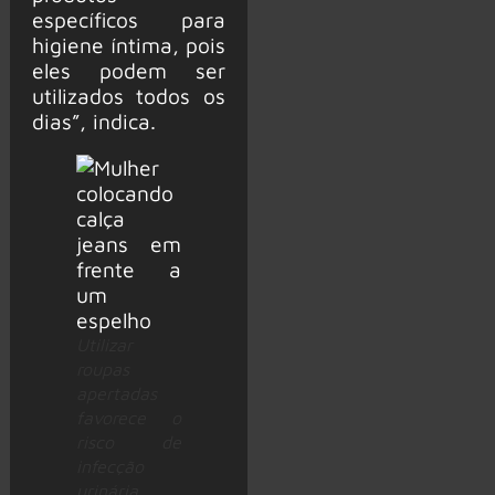
específicos para
higiene íntima, pois
eles podem ser
utilizados todos os
dias”, indica.
Utilizar
roupas
apertadas
favorece o
risco de
infecção
urinária