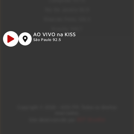
Campinas 107.9
Rio De Janeiro 92.9
Ribeirão Preto 105.3
Brasília 106.7
AO VIVO na KISS
São Paulo 92.5
Copyright © 2026 – KISS FM. Todos os direitos
reservados.
ID7 Studio
Site desenvolvido por