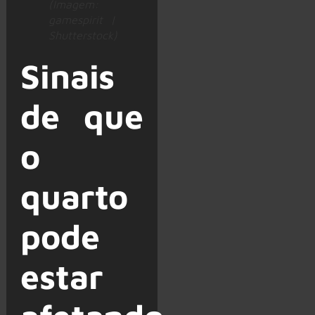
(Imagem:
gamespirit |
Shutterstock)
Sinais
de que
o
quarto
pode
estar