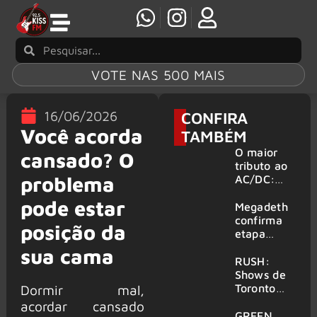
VOTE NAS 500 MAIS
16/06/2026
CONFIRA
Você acorda
TAMBÉM
O maior
cansado? O
tributo ao
problema
AC/DC:
AC/DC UK
pode estar
traz ao
Megadeth
Brasil um
confirma
posição da
repertório
etapa
que
europeia
sua cama
atravessa
da turnê
RUSH:
gerações
de
Shows de
despedida
Toronto
Dormir mal,
para 2027
serão
acordar cansado
filmados
GREEN