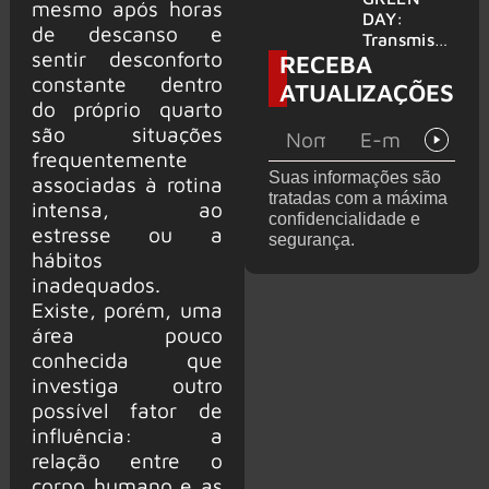
mesmo após horas
para
DAY:
de descanso e
provável
Transmissã
sentir desconforto
RECEBA
filme
o 24 horas
‘Green Day
constante dentro
ATUALIZAÇÕES
TV’ é
do próprio quarto
lançada no
são situações
YouTube
frequentemente
Suas informações são
associadas à rotina
tratadas com a máxima
intensa, ao
confidencialidade e
estresse ou a
segurança.
hábitos
inadequados.
Existe, porém, uma
área pouco
conhecida que
investiga outro
possível fator de
influência: a
relação entre o
corpo humano e as