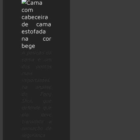
A posição da
cama é um
dos pontos
mais
importantes
na análise
do Feng
Shui, que
defende que
ela deve
transmitir a
sensação de
segurança