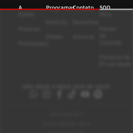
A
Programas
Contato
500
Rádio
Mais
Notícias
Resenhas
Músicas
Painel
de
Shows
Anuncie
Controle
Promoções
Políticas de
Privacidade
NÃO DEIXE O ROCK SAIR DE VOCÊ!
São Paulo 92.5
Litoral Paulista 100.3