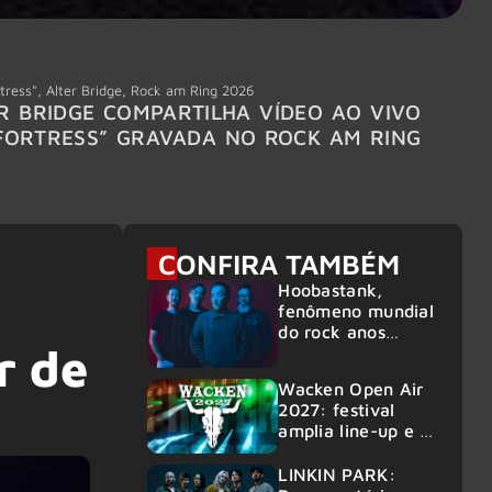
tress"
,
Alter Bridge
,
Rock am Ring 2026
Accept
R BRIDGE COMPARTILHA VÍDEO AO VIVO
ACCE
FORTRESS” GRAVADA NO ROCK AM RING
MEMBR
6
CONFIRA TAMBÉM
Hoobastank,
fenômeno mundial
do rock anos
r de
2000, volta ao
Brasil para 6
Wacken Open Air
shows
2027: festival
amplia line-up e já
confirma mais de
50 bandas
LINKIN PARK: