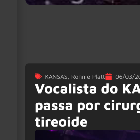
KANSAS
,
Ronnie Platt
06/03/2
Vocalista do K
passa por cirur
tireoide