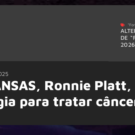
"For
ALTE
DE “
202
025
ANSAS, Ronnie Platt,
gia para tratar cânce