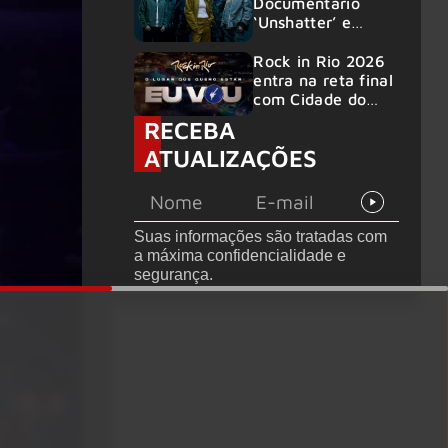
Documentário
‘Unshatter’ e
álbum ao vivo são
anunciados
Rock in Rio 2026
entra na reta final
com Cidade do
Rock em
RECEBA
montagem
ATUALIZAÇÕES
acelerada e line-
up completo
confirmado
Suas informações são tratadas com
a máxima confidencialidade e
segurança.