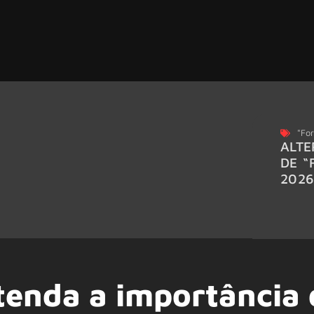
"For
ALTE
DE “
202
tenda a importância