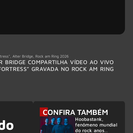
tress"
,
Alter Bridge
,
Rock am Ring 2026
Accept
R BRIDGE COMPARTILHA VÍDEO AO VIVO
ACCE
FORTRESS” GRAVADA NO ROCK AM RING
MEMBR
6
CONFIRA TAMBÉM
Hoobastank,
 do
fenômeno mundial
do rock anos