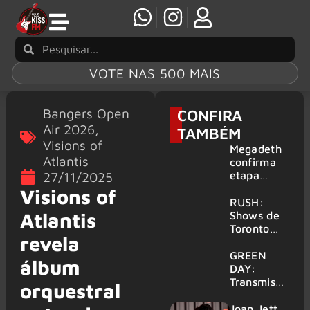
VOTE NAS 500 MAIS
Bangers Open
CONFIRA
Air 2026
,
TAMBÉM
Visions of
Megadeth
Atlantis
confirma
etapa
27/11/2025
europeia
Visions of
da turnê
RUSH:
de
Atlantis
Shows de
despedida
Toronto
revela
para 2027
serão
filmados
GREEN
álbum
para
DAY:
provável
Transmissã
orquestral
filme
o 24 horas
‘Green Day
Joan Jett