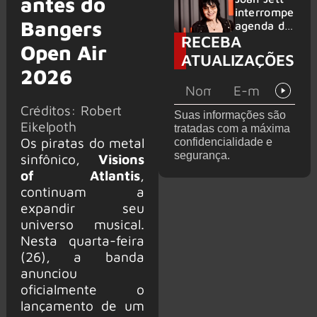
antes do
TV’ é
interrompe
Bangers
lançada no
agenda de
RECEBA
YouTube
shows
Open Air
após
ATUALIZAÇÕES
cirurgia
2026
ortopédica
Créditos: Robert
Suas informações são
Eikelpoth
tratadas com a máxima
Os piratas do metal
confidencialidade e
segurança.
sinfônico,
Visions
of Atlantis
,
continuam a
expandir seu
universo musical.
Nesta quarta-feira
(26), a banda
anunciou
oficialmente o
lançamento de um