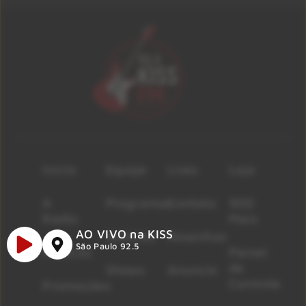
Início
Equipe
Lives
Loja
A
Programas
Contato
500
Rádio
Mais
AO VIVO na KISS
Notícias
Resenhas
São Paulo 92.5
Músicas
Painel
de
Shows
Anuncie
Controle
Promoções