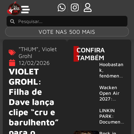
VOTE NAS 500 MAIS
"THUM"
,
Violet
CONFIRA
Grohl
TAMBÉM
12/02/2026
Hoobastan
VIOLET
k,
fenômeno
GROHL:
mundial do
rock anos
Wacken
Filha de
2000,
Open Air
volta ao
2027:
Dave lança
Brasil para
festival
clipe “cru e
6 shows
amplia
LINKIN
line-up e
PARK:
barulhento”
já
Document
confirma
ário
para o
mais de 50
‘Unshatter’
Rock in