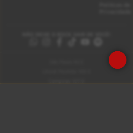
Políticas de
Privacidade
NÃO DEIXE O ROCK SAIR DE VOCÊ!
São Paulo 92.5
Litoral Paulista 100.3
Campinas 107.9
Rio De Janeiro 92.9
Ribeirão Preto 105.3
Brasília 106.7