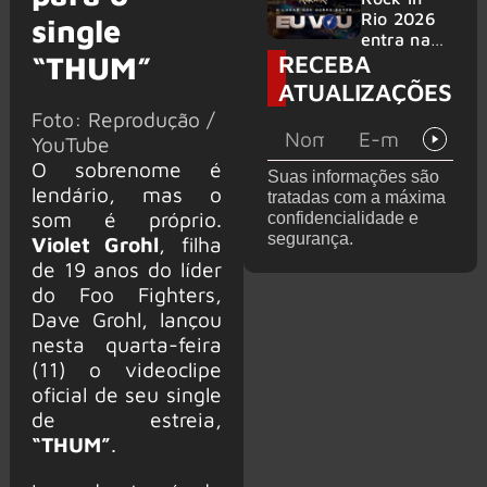
bandas
e álbum ao
Rio 2026
single
vivo são
entra na
RECEBA
anunciados
“THUM”
reta final
com
ATUALIZAÇÕES
Cidade do
Foto: Reprodução /
Rock em
YouTube
montagem
acelerada
O sobrenome é
Suas informações são
e line-up
lendário, mas o
tratadas com a máxima
completo
som é próprio.
confidencialidade e
confirmad
segurança.
Violet Grohl
, filha
o
de 19 anos do líder
do Foo Fighters,
Dave Grohl, lançou
nesta quarta-feira
(11) o videoclipe
oficial de seu single
de estreia,
“THUM”
.