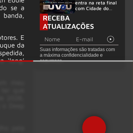
entra na reta final
ado se a
com Cidade do
e banda,
Rock em
RECEBA
montagem
ATUALIZAÇÕES
acelerada e line-
up completo
tores. E
confirmado
ruque da
Suas informações são tratadas com
spedida,
a máxima confidencialidade e
 ‘long’
segurança.
com meu
 ter que
de 2026,
a o Deep
lho pela