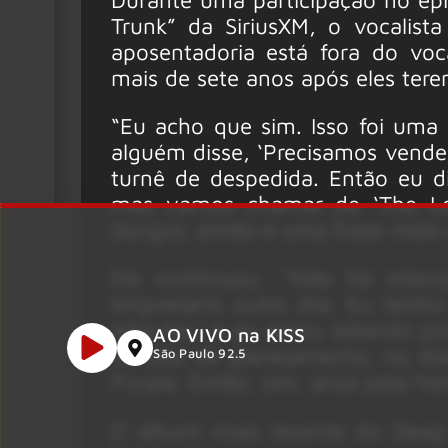
Trunk” da SiriusXM, o vocalista
aposentadoria está fora do vo
mais de sete anos após eles ter
“Eu acho que sim. Isso foi uma
alguém disse, ‘Precisamos vende
turnê de despedida. Então eu d
mas vamos chamar de ‘The Lon
(longo), então é uma frase meio e
Ele continuou: “Não há inte
empresário outro dia. Eu tenho 
adiá-los,’ e eu estou adiando p
AO VIVO na KISS
na fase de planejamento, no di
São Paulo 92.5
Purple. Então, sim, anos pela fr
O álbum mais recente do Deep P