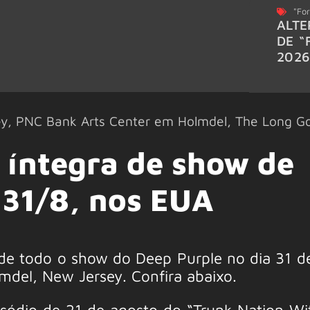
"For
ALTE
DE “
202
ey
,
PNC Bank Arts Center em Holmdel
,
The Long G
 íntegra de show de
 31/8, nos EUA
de todo o show do Deep Purple no dia 31 d
del, New Jersey. Confira abaixo.
sódio de 21 de agosto do “Trunk Nation Wi