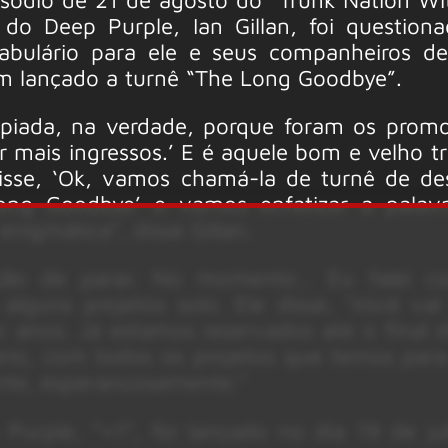
 do Deep Purple, Ian Gillan, foi question
cabulário para ele e seus companheiros d
em lançado a turnê “The Long Goodbye”.
 piada, na verdade, porque foram os promo
r mais ingressos.’ E é aquele bom e velho t
isse, ‘Ok, vamos chamá-la de turnê de de
g Goodbye’ e vamos enfatizar a palavra
nigmática”, disse Gillan.
nção de parar. No momento… Eu falei 
alguns projetos solo. Ele disse, ‘Você vai
or anos. Já estamos reservados até o final 
ário, com todos os projetos que temos par
ente, esperançosamente.”
urple, “=1”, foi lançado no dia 19 de ju