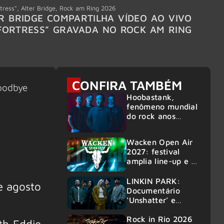
tress"
,
Alter Bridge
,
Rock am Ring 2026
Accept
R BRIDGE COMPARTILHA VÍDEO AO VIVO
ACCE
FORTRESS” GRAVADA NO ROCK AM RING
MEMBR
6
CONFIRA TAMBÉM
oodbye
Hoobastank,
fenômeno mundial
do rock anos
2000, volta ao
Brasil para 6
Wacken Open Air
shows
2027: festival
amplia line-up e já
confirma mais de
50 bandas
LINKIN PARK:
e agosto
Documentário
‘Unshatter’ e
álbum ao vivo são
anunciados
Rock in Rio 2026
th Eddie