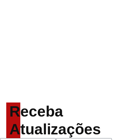
ACCEPT: ‘Save Us’ é
regravada com membros
do GHOST e KORN
Brandon Flowers reflete
sobre o futuro e levanta
possibilidade de deixar
os palcos
Receba
Atualizações