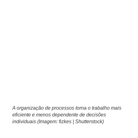
antes que eles gerem prejuízos. “Quem acompanha
indicadores consegue agir preventivamente. Quem não
acompanha normalmente só percebe o problema quando ele
já impactou o caixa”, afirma o especialista.
A organização de processos torna o trabalho mais
eficiente e menos dependente de decisões
individuais (Imagem: fizkes | Shutterstock)