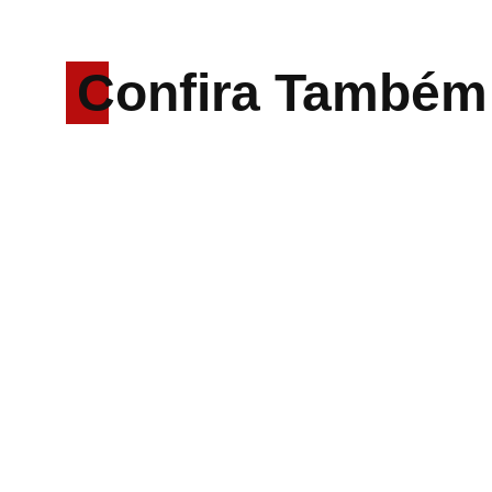
Confira Também
Rodrigo Cerveira lança o
single “The Searcher”
Alter Bridge compartilha
vídeo ao vivo de
“Fortress” gravada no
Rock am Ring 2026