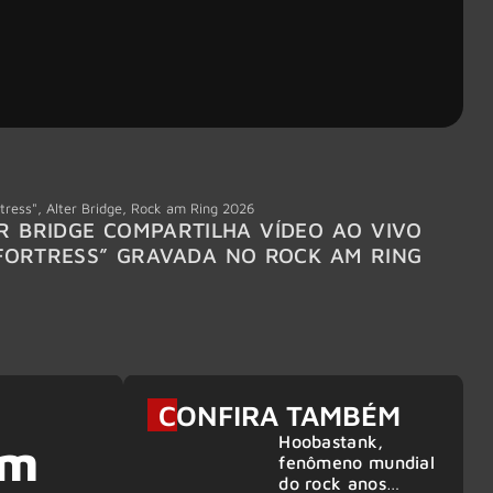
tress"
,
Alter Bridge
,
Rock am Ring 2026
Accept
R BRIDGE COMPARTILHA VÍDEO AO VIVO
ACCE
FORTRESS” GRAVADA NO ROCK AM RING
MEMBR
6
CONFIRA TAMBÉM
Hoobastank,
am
fenômeno mundial
do rock anos