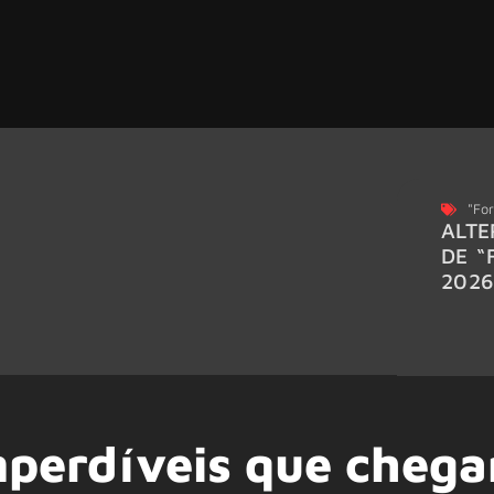
"For
ALTE
DE “
202
imperdíveis que cheg