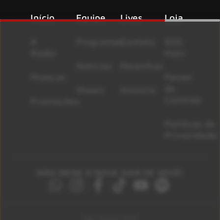
Início
Equipe
Lives
Loja
A
Programas
Contato
500
Rádio
Mais
Notícias
Resenhas
Músicas
Painel
de
Shows
Anuncie
Controle
Promoções
Políticas de
Privacidade
NÃO DEIXE O ROCK SAIR DE VOCÊ!
São Paulo 92.5