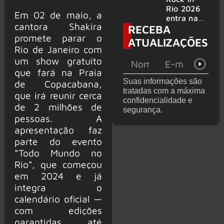
bandas
e álbum ao
Rio 2026
Em 02 de maio, a
vivo são
entra na
cantora Shakira
RECEBA
anunciados
reta final
promete parar o
com
ATUALIZAÇÕES
Cidade do
Rio de Janeiro com
Rock em
um show gratuito
montagem
que fará na Praia
acelerada
Suas informações são
de Copacabana,
e line-up
tratadas com a máxima
completo
que irá reunir cerca
confidencialidade e
confirmad
de 2 milhões de
segurança.
o
pessoas. A
apresentação faz
parte do evento
“Todo Mundo no
Rio”, que começou
em 2024 e já
integra o
calendário oficial —
com edições
garantidas até