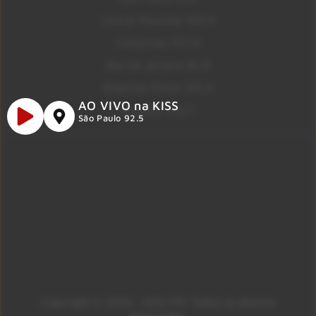
Litoral Paulista 100.3
Campinas 107.9
Rio De Janeiro 92.9
Ribeirão Preto 105.3
AO VIVO na KISS
Brasília 106.7
São Paulo 92.5
Copyright © 2026 – KISS FM. Todos os direitos
reservados.