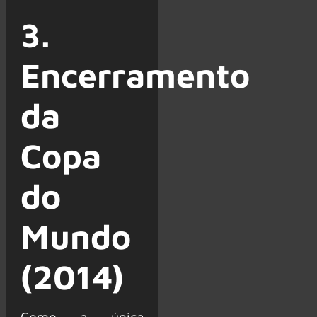
3.
Encerramento
da
Copa
do
Mundo
(2014)
Como a única