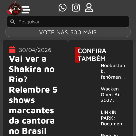
VOTE NAS 500 MAIS
30/04/2026
CONFIRA
Vai ver a
TAMBÉM
Hoobastan
Shakira no
k,
Rio?
fenômeno
mundial do
Relembre 5
rock anos
Wacken
2000,
Open Air
shows
volta ao
2027:
Brasil para
festival
marcantes
6 shows
amplia
LINKIN
line-up e
PARK:
da cantora
já
Document
no Brasil
confirma
ário
mais de 50
‘Unshatter’
Rock in