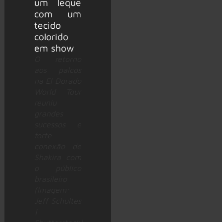
O retorno
aos palcos
na El Dorado
World Tour
reuniu
grandes
sucessos e
forte
conexão de
Shakira com
o público
brasileiro
(Imagem:
Jeff Schultes
|