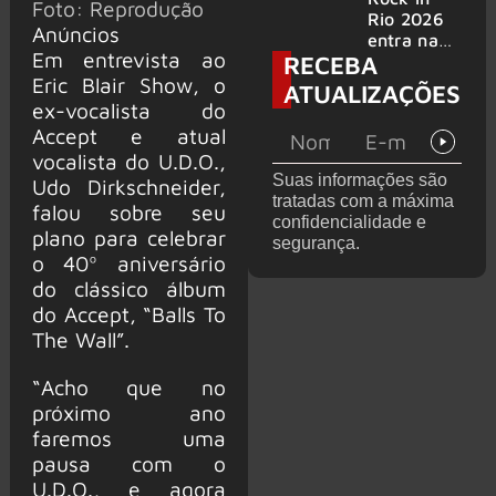
Foto: Reprodução
bandas
e álbum ao
Rio 2026
Anúncios
vivo são
entra na
Em entrevista ao
RECEBA
anunciados
reta final
com
Eric Blair Show, o
ATUALIZAÇÕES
Cidade do
ex-vocalista do
Rock em
Accept e atual
montagem
vocalista do U.D.O.,
acelerada
Suas informações são
Udo Dirkschneider,
e line-up
tratadas com a máxima
completo
falou sobre seu
confidencialidade e
confirmad
plano para celebrar
segurança.
o
o 40º aniversário
do clássico álbum
do Accept, “Balls To
The Wall”.
“Acho que no
próximo ano
faremos uma
pausa com o
U.D.O., e agora