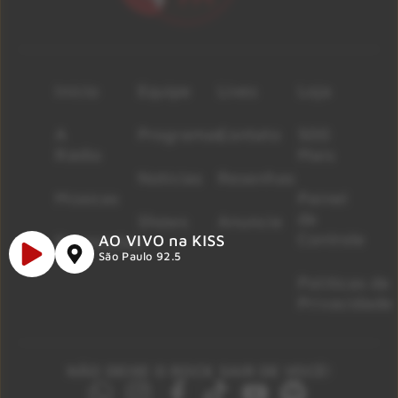
Início
Equipe
Lives
Loja
A
Programas
Contato
500
Rádio
Mais
Notícias
Resenhas
Músicas
Painel
de
Shows
Anuncie
Controle
AO VIVO na KISS
Promoções
São Paulo 92.5
Políticas de
Privacidade
NÃO DEIXE O ROCK SAIR DE VOCÊ!