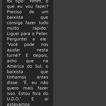
foi tipo: ‘Hmm, o
que eu vou fazer?
Preciso de um
baixista que
consiga fazer tudo
muito rápido.’
Liguei para o Peter.
Perguntei a ele:
‘Você pode nos
ajudar nesta
turnê?’ E depois,
acho que na
América do Sul, o
baixista que
tínhamos antes
disse: ‘É, eu não
quero mais fazer
isso. Estou fora do
U.D.O.’ E aí
estávamos