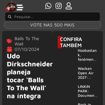
VOTE NAS 500 MAIS
Balls To The
CONFIRA
Wall
TAMBÉM
07/10/2024
Hoobastan
Udo
k,
fenômeno
Dirkschneider
mundial do
rock anos
Wacken
planeja
2000,
Open Air
volta ao
2027:
tocar ‘Balls
Brasil para
festival
To The Wall’
6 shows
amplia
LINKIN
line-up e
PARK:
na íntegra
já
Document
confirma
ário
mais de 50
‘Unshatter’
Rock in