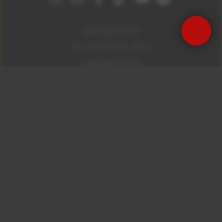
São Paulo 92.5
Litoral Paulista 100.3
Campinas 107.9
Rio De Janeiro 92.9
Ribeirão Preto 105.3
Brasília 106.7
Copyright © 2026 – KISS FM. Todos os direitos
reservados.
ID7 Studio
Site desenvolvido por