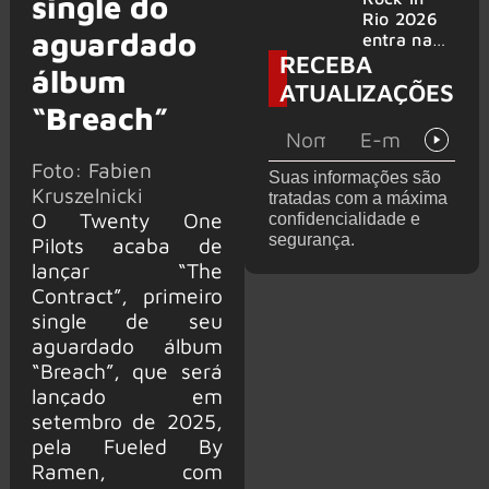
single do
bandas
e álbum ao
Rio 2026
aguardado
vivo são
entra na
RECEBA
anunciados
reta final
álbum
com
ATUALIZAÇÕES
Cidade do
“Breach”
Rock em
montagem
acelerada
Foto: Fabien
Suas informações são
e line-up
Kruszelnicki
tratadas com a máxima
completo
O Twenty One
confidencialidade e
confirmad
segurança.
Pilots acaba de
o
lançar “The
Contract”, primeiro
single de seu
aguardado álbum
“Breach”, que será
lançado em
setembro de 2025,
pela Fueled By
Ramen, com