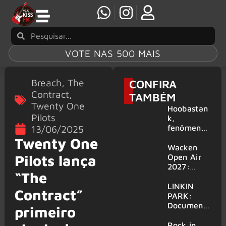
VOTE NAS 500 MAIS
Breach
,
The
CONFIRA
Contract
,
TAMBÉM
Twenty One
Hoobastan
Pilots
k,
fenômeno
13/06/2025
mundial do
Twenty One
rock anos
Wacken
2000,
Pilots lança
Open Air
volta ao
2027:
“The
Brasil para
festival
6 shows
amplia
LINKIN
Contract”
line-up e
PARK:
já
Document
primeiro
confirma
ário
mais de 50
‘Unshatter’
Rock in