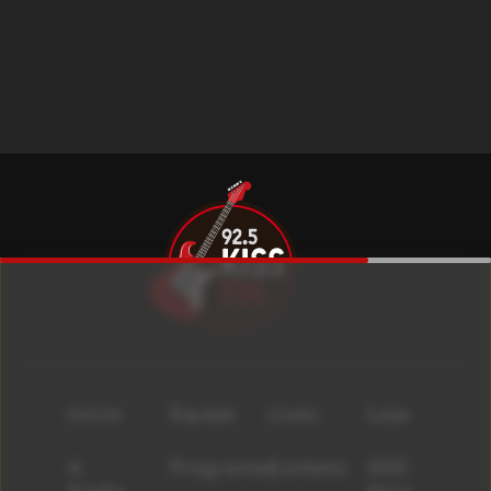
Início
Equipe
Lives
Loja
A
Programas
Contato
500