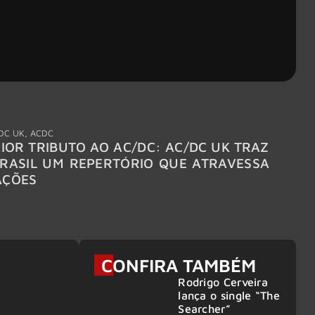
DC UK
,
ACDC
"Break
IOR TRIBUTO AO AC/DC: AC/DC UK TRAZ
MEGAD
RASIL UM REPERTÓRIO QUE ATRAVESSA
TURNÊ
AÇÕES
CONFIRA TAMBÉM
Rodrigo Cerveira
lança o single “The
Searcher”