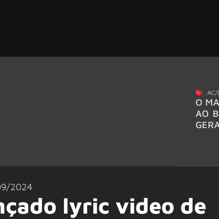
AC/
O MA
AO B
GER
09/2024
çado lyric video de