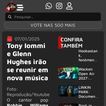
VOTE NAS 500 MAIS
07/01/2025
CONFIRA
Tony Iommi
TAMBÉM
Hoobastan
e Glenn
k,
Hughes irão
fenômeno
mundial do
se reunir em
rock anos
Wacken
2000,
Open Air
nova música
volta ao
2027:
Brasil para
festival
6 shows
amplia
LINKIN
Foto:
line-up e
PARK:
Reprodução/Youtube
já
Document
O cantor pop
confirma
ário
Robbie Williams
mais de 50
‘Unshatter’
Rock in