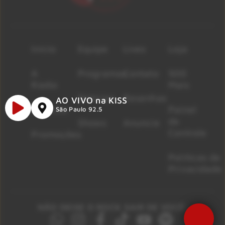
Início
Equipe
Lives
Loja
A
Programas
Contato
500
Rádio
Mais
Notícias
Resenhas
AO VIVO na KISS
Músicas
Painel
São Paulo 92.5
de
Shows
Anuncie
Controle
Promoções
Políticas de
Privacidade
NÃO DEIXE O ROCK SAIR DE VOCÊ!