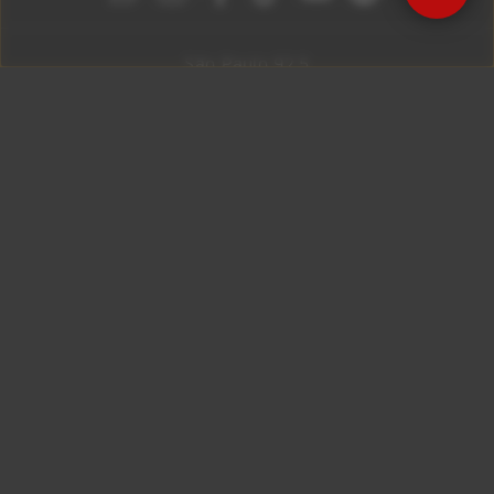
São Paulo 92.5
Litoral Paulista 100.3
Campinas 107.9
Rio De Janeiro 92.9
Ribeirão Preto 105.3
Brasília 106.7
Copyright © 2026 – KISS FM. Todos os direitos
reservados.
ID7 Studio
Site desenvolvido por