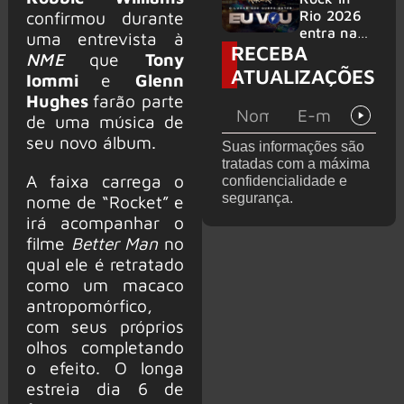
bandas
e álbum ao
Rio 2026
confirmou durante
vivo são
entra na
uma entrevista à
RECEBA
anunciados
reta final
NME
que
Tony
com
ATUALIZAÇÕES
Iommi
e
Glenn
Cidade do
Hughes
farão parte
Rock em
montagem
de uma música de
acelerada
seu novo álbum.
Suas informações são
e line-up
tratadas com a máxima
completo
A faixa carrega o
confidencialidade e
confirmad
segurança.
nome de “Rocket” e
o
irá acompanhar o
filme
Better Man
no
qual ele é retratado
como um macaco
antropomórfico,
com seus próprios
olhos completando
o efeito. O longa
estreia dia 6 de