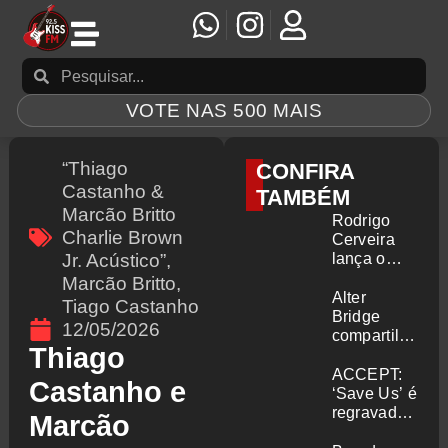
VOTE NAS 500 MAIS
“Thiago
CONFIRA
Castanho &
TAMBÉM
Marcão Britto
Rodrigo
Charlie Brown
Cerveira
Jr. Acústico”
,
lança o
single “The
Marcão Britto
,
Searcher”
Alter
Tiago Castanho
Bridge
12/05/2026
compartilha
Thiago
vídeo ao
vivo de
ACCEPT:
Castanho e
“Fortress”
‘Save Us’ é
gravada no
regravada
Marcão
Rock am
com