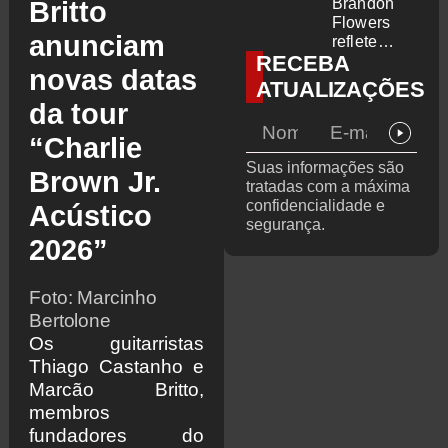
Ring 2026
membros
Brandon
Britto
do GHOST
Flowers
anunciam
e KORN
reflete
RECEBA
sobre o
novas datas
futuro e
ATUALIZAÇÕES
levanta
da tour
possibilidade
de deixar
“Charlie
os palcos
Suas informações são
Brown Jr.
tratadas com a máxima
confidencialidade e
Acústico
segurança.
2026”
Foto: Marcinho
Bertolone
Os guitarristas
Thiago Castanho e
Marcão Britto,
membros
fundadores do