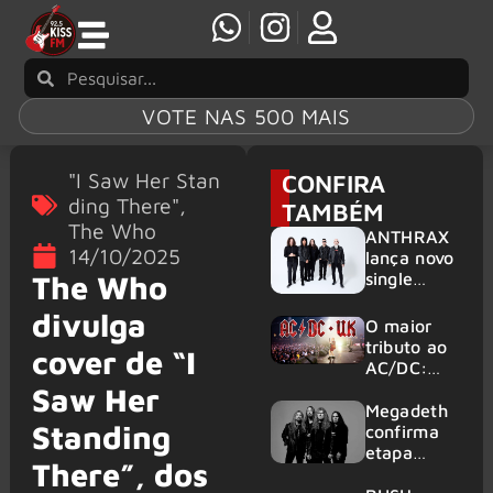
VOTE NAS 500 MAIS
"I Saw Her Stan
CONFIRA
ding There"
,
TAMBÉM
The Who
ANTHRAX
14/10/2025
lança novo
single
The Who
‘Everybody
divulga
’s Got A
O maior
Plan’
tributo ao
cover de “I
AC/DC:
AC/DC UK
Saw Her
traz ao
Megadeth
Standing
Brasil um
confirma
repertório
etapa
There”, dos
que
europeia