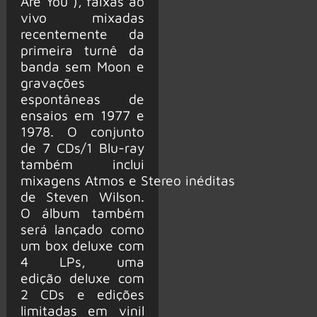
Are You”), faixas ao
vivo mixadas
recentemente da
primeira turnê da
banda sem Moon e
gravações
espontâneas de
ensaios em 1977 e
1978. O conjunto
de 7 CDs/1 Blu-ray
também inclui
mixagens Atmos e Stereo inéditas
de Steven Wilson.
O álbum também
será lançado como
um box deluxe com
4 LPs, uma
edição deluxe com
2 CDs e edições
limitadas em vinil