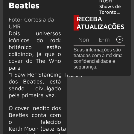
atravessa
da turnê
RUSH:
Beatles
gerações
de
Shows de
despedida
Toronto
RECEBA
para 2027
serão
Foto: Cortesia da
filmados
ATUALIZAÇÕES
UMR
para
Dois universos
provável
icônicos do rock
filme
britânico estão
Suas informações são
colidindo, já que o
tratadas com a máxima
cover do The Who
confidencialidade e
para
segurança.
“I Saw Her Standing There”,
dos Beatles, está
sendo divulgado
pela primeira vez.
O cover inédito dos
Beatles conta com
o falecido
Keith Moon (baterista