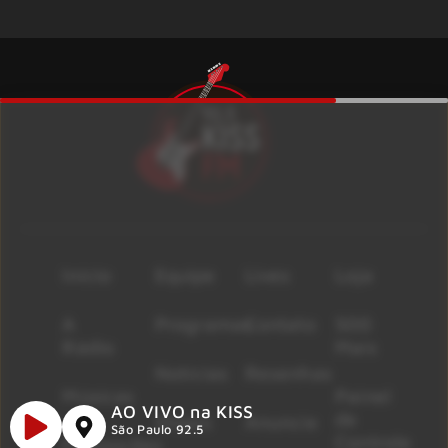
Início
Equipe
Lives
Loja
A
Programas
Contato
500
Rádio
Mais
Notícias
Resenhas
Músicas
Painel
AO VIVO na KISS
de
Shows
Anuncie
São Paulo 92.5
Controle
Promoções