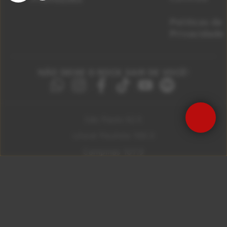
Políticas de
Privacidade
NÃO DEIXE O ROCK SAIR DE VOCÊ!
São Paulo 92.5
Litoral Paulista 100.3
Campinas 107.9
Rio De Janeiro 92.9
Ribeirão Preto 105.3
Brasília 106.7