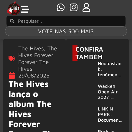
VOTE NAS 500 MAIS
The Hives
,
The
CONFIRA
Hives Forever
TAMBÉM
Forever The
Hoobastan
Hives
k,
fenômeno
29/08/2025
mundial do
The Hives
rock anos
Wacken
2000,
lança o
Open Air
volta ao
2027:
album The
Brasil para
festival
6 shows
amplia
LINKIN
Hives
line-up e
PARK:
já
Document
Forever
confirma
ário
mais de 50
‘Unshatter’
Rock in