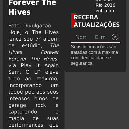
Forever The
bandas
e álbum ao
Rio 2026
Hives
vivo são
entra na
RECEBA
anunciados
reta final
com
ATUALIZAÇÕES
Foto: Divulgação
Cidade do
Hoje, o The Hives
Rock em
montagem
lança seu 7º álbum
acelerada
de estúdio,
The
Suas informações são
e line-up
Hives Forever
tratadas com a máxima
completo
Forever The Hives
,
confidencialidade e
confirmad
segurança.
via Play It Again
o
Sam. O LP eleva
tudo ao máximo,
incorporando um
toque pop aos seus
intensos hinos de
garage rock e
capturando a
magia de suas
performances, que