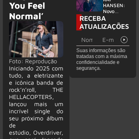
You Feel
levanta
HANSEN:
possibilida
Novo
Normal’
RECEBA
de de
single
deixar os
‘Welcome
ATUALIZAÇÕES
palcos
To Life’ é
lançado
Suas informações são
tratadas com a máxima
Foto: Reprodução
confidencialidade e
Iniciando 2025 com
segurança.
tudo, a eletrizante
e icônica banda de
rock’n’roll, THE
HELLACOPTERS,
lançou mais um
incrível single do
seu próximo álbum
de
estúdio, Overdriver,