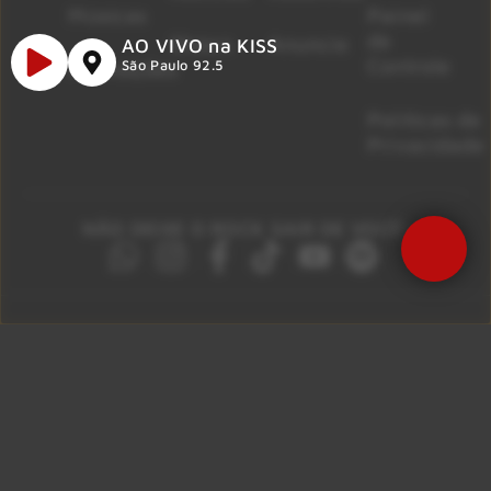
Músicas
Painel
de
Shows
Anuncie
AO VIVO na KISS
Controle
Promoções
São Paulo 92.5
Políticas de
Privacidade
NÃO DEIXE O ROCK SAIR DE VOCÊ!
São Paulo 92.5
Litoral Paulista 100.3
Campinas 107.9
Rio De Janeiro 92.9
Ribeirão Preto 105.3