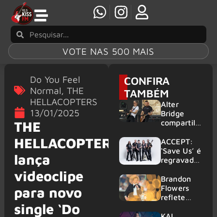
VOTE NAS 500 MAIS
Do You Feel
CONFIRA
Normal
,
THE
TAMBÉM
HELLACOPTERS
Alter
13/01/2025
Bridge
compartilh
THE
a vídeo ao
HELLACOPTERS
vivo de
ACCEPT:
“Fortress”
‘Save Us’ é
lança
gravada
regravada
no Rock
com
videoclipe
am Ring
membros
Brandon
2026
do GHOST
Flowers
para novo
e KORN
reflete
single ‘Do
sobre o
futuro e
KAI