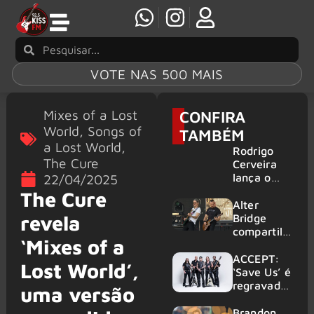
VOTE NAS 500 MAIS
Mixes of a Lost
CONFIRA
World
,
Songs of
TAMBÉM
a Lost World
,
Rodrigo
The Cure
Cerveira
lança o
22/04/2025
single “The
The Cure
Searcher”
Alter
revela
Bridge
compartilh
‘Mixes of a
a vídeo ao
vivo de
ACCEPT:
Lost World’,
“Fortress”
‘Save Us’ é
gravada
regravada
uma versão
no Rock
com
am Ring
membros
Brandon