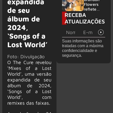
expandida
2026
do GHOST
Flowers
de seu
e KORN
reflete
RECEBA
sobre o
álbum de
futuro e
ATUALIZAÇÕES
levanta
2024,
possibilida
de de
‘Songs of a
deixar os
Suas informações são
Lost World’
palcos
tratadas com a máxima
confidencialidade e
segurança.
Foto: Divulgação
O The Cure revelou
‘Mixes of a Lost
World’, uma versão
expandida de seu
álbum de 2024,
‘Songs of a Lost
World’, com
remixes das faixas.