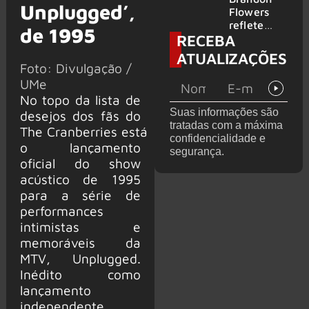
Unplugged’,
2026
do GHOST
Flowers
e KORN
reflete
de 1995
RECEBA
sobre o
futuro e
ATUALIZAÇÕES
levanta
Foto: Divulgação /
possibilida
UMe
de de
No topo da lista de
deixar os
Suas informações são
desejos dos fãs do
palcos
tratadas com a máxima
The Cranberries está
confidencialidade e
o lançamento
segurança.
oficial do show
acústico de 1995
para a série de
performances
intimistas e
memoráveis ​​da
MTV, Unplugged.
Inédito como
lançamento
independente,