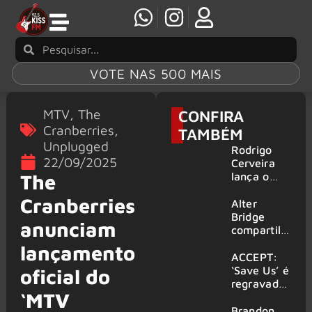
VOTE NAS 500 MAIS
MTV
,
The
CONFIRA
Cranberries
,
TAMBÉM
Unplugged
Rodrigo
22/09/2025
Cerveira
lança o
The
single “The
Cranberries
Searcher”
Alter
Bridge
anunciam
compartilh
a vídeo ao
lançamento
vivo de
ACCEPT:
“Fortress”
‘Save Us’ é
oficial do
gravada
regravada
‘MTV
no Rock
com
am Ring
membros
Brandon