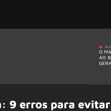
AC/
O MA
AO B
GER
a: 9 erros para evitar