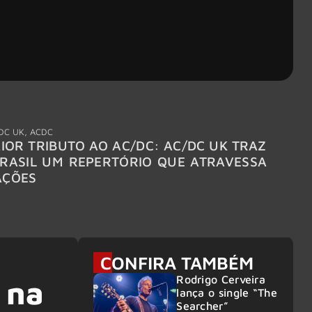
DC UK
,
ACDC
"Break
IOR TRIBUTO AO AC/DC: AC/DC UK TRAZ
MEGAD
RASIL UM REPERTÓRIO QUE ATRAVESSA
TURNÊ
AÇÕES
CONFIRA TAMBÉM
Rodrigo Cerveira
 na
lança o single “The
Searcher”