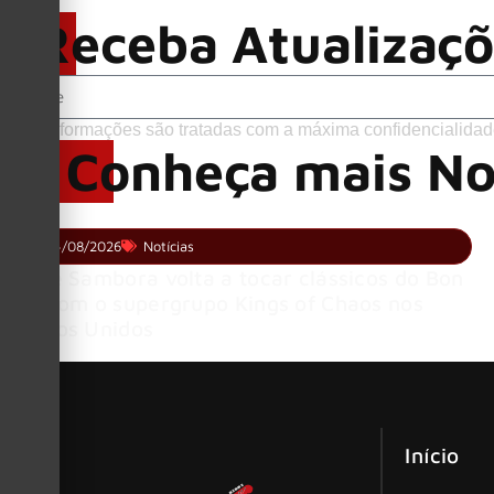
Receba Atualizaç
Suas informações são tratadas com a máxima confidencialidad
Conheça mais No
04/08/2026
Notícias
Richie Sambora volta a tocar clássicos do Bon
Jovi com o supergrupo Kings of Chaos nos
Estados Unidos
Início