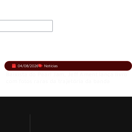
04/08/2026
Notícias
Baixista do Pearl Jam, Jeff Ament lança livro
com fotos raras da trajetória da banda