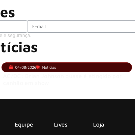
completo confirmado
ões
e e segurança.
tícias
04/08/2026
Notícias
AC/DC: Brian Johnson quase é atingido por
canhão em show
Equipe
Lives
Loja